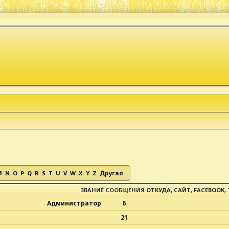
M
N
O
P
Q
R
S
T
U
V
W
X
Y
Z
Другая
ЗВАНИЕ
СООБЩЕНИЯ
ОТКУДА, САЙТ, FACEBOOK, 
Администратор
6
21