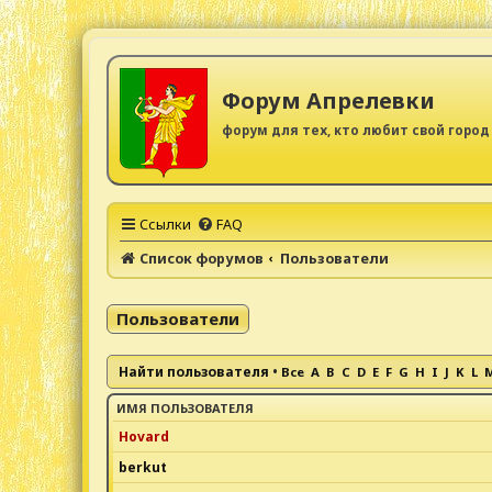
Форум Апрелевки
форум для тех, кто любит свой город
Ссылки
FAQ
Список форумов
Пользователи
Пользователи
Найти пользователя
•
Все
A
B
C
D
E
F
G
H
I
J
K
L
ИМЯ ПОЛЬЗОВАТЕЛЯ
Hovard
berkut