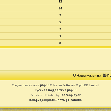
12
34
7
5
7
3
8
Наша команда
По
Создано на основе
phpBB
® Forum Software © phpBB Limited
Русская поддержка phpBB
ProsilverHiFiKabin by
Tastenplayer
Конфиденциальность
|
Правила