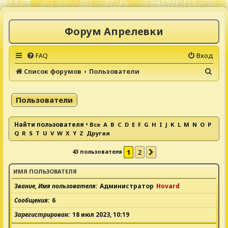
Форум Апрелевки
FAQ
Вход
П
Список форумов
Пользователи
о
и
Пользователи
с
к
Найти пользователя
•
Все
A
B
C
D
E
F
G
H
I
J
K
L
M
N
O
P
Q
R
S
T
U
V
W
X
Y
Z
Другая
43 пользователя
1
2
След.
ИМЯ ПОЛЬЗОВАТЕЛЯ
Звание, Имя пользователя
Администратор
Hovard
Сообщения
6
Зарегистрирован
18 июл 2023, 10:19