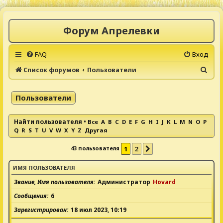
Форум Апрелевки
FAQ
Вход
П
Список форумов
Пользователи
о
и
Пользователи
с
к
Найти пользователя
•
Все
A
B
C
D
E
F
G
H
I
J
K
L
M
N
O
P
Q
R
S
T
U
V
W
X
Y
Z
Другая
43 пользователя
1
2
След.
ИМЯ ПОЛЬЗОВАТЕЛЯ
Звание, Имя пользователя
Администратор
Hovard
Сообщения
6
Зарегистрирован
18 июл 2023, 10:19