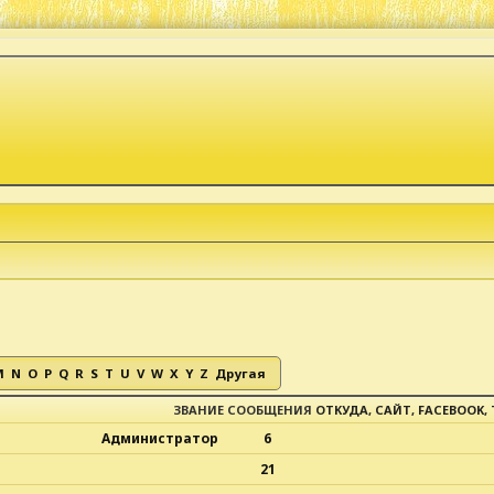
M
N
O
P
Q
R
S
T
U
V
W
X
Y
Z
Другая
ЗВАНИЕ
СООБЩЕНИЯ
ОТКУДА, САЙТ, FACEBOOK, 
Администратор
6
21