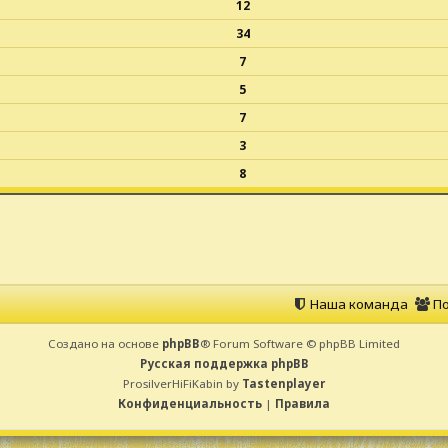
12
34
7
5
7
3
8
Наша команда
По
Создано на основе
phpBB
® Forum Software © phpBB Limited
Русская поддержка phpBB
ProsilverHiFiKabin by
Tastenplayer
Конфиденциальность
|
Правила