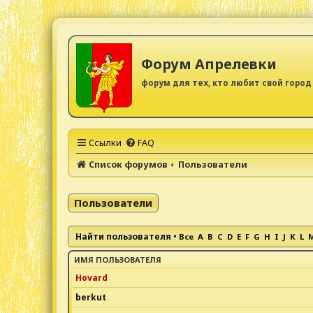
Форум Апрелевки
форум для тех, кто любит свой город
Ссылки
FAQ
Список форумов
Пользователи
Пользователи
Найти пользователя
•
Все
A
B
C
D
E
F
G
H
I
J
K
L
ИМЯ ПОЛЬЗОВАТЕЛЯ
Hovard
berkut