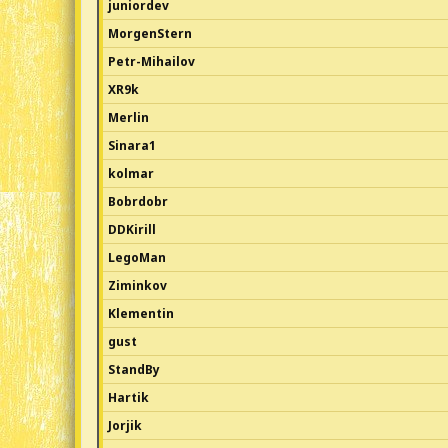
juniordev
MorgenStern
Petr-Mihailov
XR9k
Merlin
Sinara1
kolmar
Bobrdobr
DDKirill
LegoMan
Ziminkov
Klementin
gust
StandBy
Hartik
Jorjik