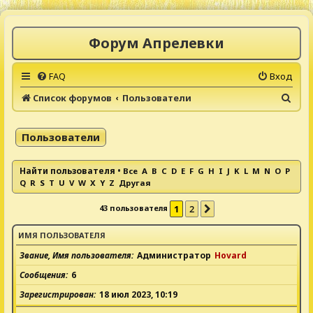
Форум Апрелевки
FAQ
Вход
П
Список форумов
Пользователи
о
и
Пользователи
с
к
Найти пользователя
•
Все
A
B
C
D
E
F
G
H
I
J
K
L
M
N
O
P
Q
R
S
T
U
V
W
X
Y
Z
Другая
43 пользователя
1
2
След.
ИМЯ ПОЛЬЗОВАТЕЛЯ
Звание, Имя пользователя
Администратор
Hovard
Сообщения
6
Зарегистрирован
18 июл 2023, 10:19