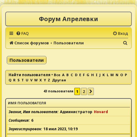
Форум Апрелевки
FAQ
Вход
П
Список форумов
Пользователи
о
и
Пользователи
с
к
Найти пользователя
•
Все
A
B
C
D
E
F
G
H
I
J
K
L
M
N
O
P
Q
R
S
T
U
V
W
X
Y
Z
Другая
43 пользователя
1
2
След.
ИМЯ ПОЛЬЗОВАТЕЛЯ
Звание, Имя пользователя
Администратор
Hovard
Сообщения
6
Зарегистрирован
18 июл 2023, 10:19