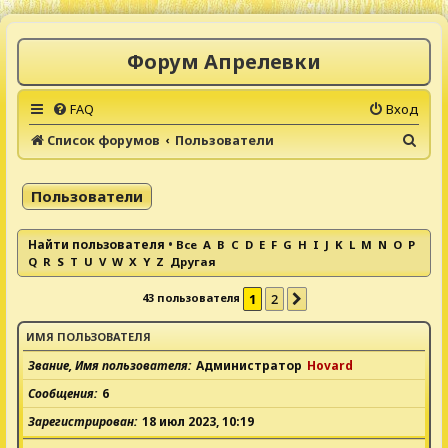
Форум Апрелевки
FAQ
Вход
П
Список форумов
Пользователи
о
и
Пользователи
с
к
Найти пользователя
•
Все
A
B
C
D
E
F
G
H
I
J
K
L
M
N
O
P
Q
R
S
T
U
V
W
X
Y
Z
Другая
43 пользователя
1
2
След.
ИМЯ ПОЛЬЗОВАТЕЛЯ
Звание, Имя пользователя
Администратор
Hovard
Сообщения
6
Зарегистрирован
18 июл 2023, 10:19