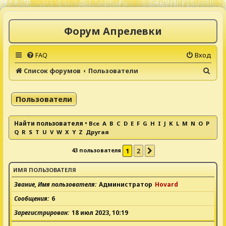
Форум Апрелевки
FAQ
Вход
П
Список форумов
Пользователи
о
и
Пользователи
с
к
Найти пользователя
•
Все
A
B
C
D
E
F
G
H
I
J
K
L
M
N
O
P
Q
R
S
T
U
V
W
X
Y
Z
Другая
43 пользователя
1
2
След.
ИМЯ ПОЛЬЗОВАТЕЛЯ
Звание, Имя пользователя
Администратор
Hovard
Сообщения
6
Зарегистрирован
18 июл 2023, 10:19