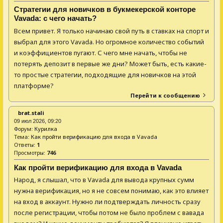
Стратегии для новичков в букмекерской конторе
Vavada: с чего начать?
Всем привет. Я только начинаю свой путь в ставках на спорт и
выбрал для этого Vavada. Но огромное количество событий
и коэффициентов пугают. С чего мне начать, чтобы не
потерять депозит в первые же дни? Может быть, есть какие-
то простые стратегии, подходящие для новичков на этой
платформе?
Перейти к сообщению
brat.stali
09 июл 2026, 09:20
Форум:
Курилка
Тема:
Как пройти верификацию для входа в Vavada
Ответы:
1
Просмотры:
746
Как пройти верификацию для входа в Vavada
Народ, я слышал, что в Vavada для вывода крупных сумм
нужна верификация, но я не совсем понимаю, как это влияет
на вход в аккаунт. Нужно ли подтверждать личность сразу
после регистрации, чтобы потом не было проблем с вавада