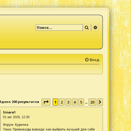
Поиск
Расширенный по
Вход
Страница
1
из
20
йдено 200 результатов
1
2
3
4
5
20
…
След.
Sinara1
01 авг 2026, 12:30
Форум:
Курилка
Тема:
Промокоды вавада: как выбрать лучший для себя