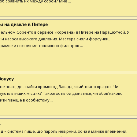
б сравнить их между собой? Мне ...
ы на дизеле в Питере
ельном Соренто в сервисе «Кореана» в Питере на Парашютной. У
 и насоса высокого давления. Мастера сняли форсунки,
рампе и состояние топливных фильтров ...
бонусу
 не знаю, де знайти промокод Вавада, який точно працює. Чи
кують в інших місцях? Також хотів би дізнатися, чи обов'язково
и пізніше в особистому ...
ь
хід – система пише, що пароль невірний, хоча я майже впевнений,