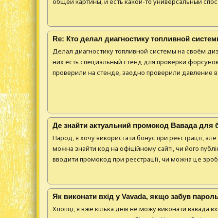
общей картины, и есть какой-то универсальный спосо
Re: Кто делал диагностику топливной систем
Делал диагностику топливной системы на своём диз
них есть специальный стенд для проверки форсунок
проверили на стенде, заодно проверили давление в 
Де знайти актуальний промокод Вавада для 
Народ, я хочу використати бонус при реєстрації, але
можна знайти код на офіційному сайті, чи його публі
вводити промокод при реєстрації, чи можна це зробит
Як виконати вхід у Vavada, якщо забув парол
Хлопці, я вже кілька днів не можу виконати вавада в