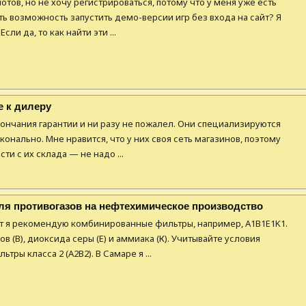
отов, но не хочу регистрироваться, потому что у меня уже есть
сть возможность запустить демо-версии игр без входа на сайт? Я
ли да, то как найти эти ...
е к дилеру
кончания гарантии и ни разу не пожалел. Они специализируются
конально. Мне нравится, что у них своя сеть магазинов, поэтому
ти с их склада — не надо ...
ля противогазов на нефтехимическое производство
от я рекомендую комбинированные фильтры, например, A1B1E1K1.
в (В), диоксида серы (Е) и аммиака (К). Учитывайте условия
ры класса 2 (А2В2). В Самаре я ...