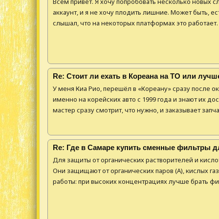
Всем привет. Я хочу попробовать несколько новых сл
аккаунт, и я не хочу плодить лишние. Может быть, е
слышал, что на некоторых платформах это работает. Ес
Re: Стоит ли ехать в Кореана на ТО или лучш
У меня Киа Рио, перешёл в «Кореану» сразу после о
именно на корейских авто с 1999 года и знают их дос
мастер сразу смотрит, что нужно, и заказывает запчас
Re: Где в Самаре купить сменные фильтры д
Для защиты от органических растворителей и кисл
Они защищают от органических паров (А), кислых газо
работы: при высоких концентрациях лучше брать фильт