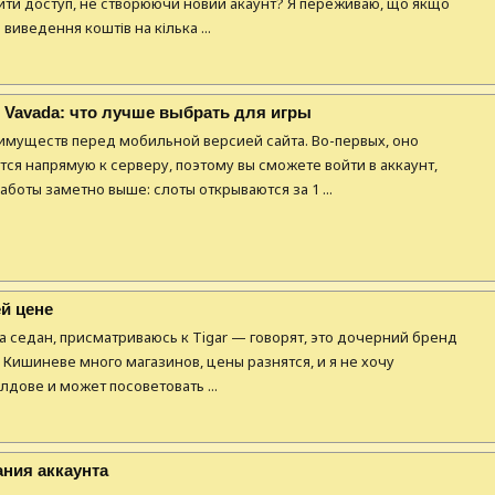
вити доступ, не створюючи новий акаунт? Я переживаю, що якщо
иведення коштів на кілька ...
 Vavada: что лучше выбрать для игры
муществ перед мобильной версией сайта. Во-первых, оно
я напрямую к серверу, поэтому вы сможете войти в аккаунт,
аботы заметно выше: слоты открываются за 1 ...
й цене
а седан, присматриваюсь к Tigar — говорят, это дочерний бренд
 Кишиневе много магазинов, цены разнятся, и я не хочу
лдове и может посоветовать ...
ания аккаунта