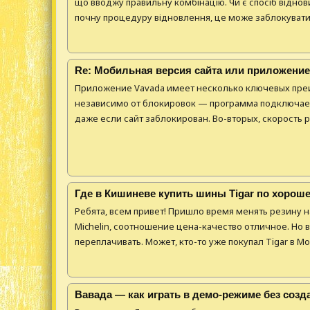
що вводжу правильну комбінацію. Чи є спосіб відно
почну процедуру відновлення, це може заблокувати в
Re: Мобильная версия сайта или приложение
Приложение Vavada имеет несколько ключевых преи
независимо от блокировок — программа подключаетс
даже если сайт заблокирован. Во-вторых, скорость р
Где в Кишиневе купить шины Tigar по хороше
Ребята, всем привет! Пришло время менять резину н
Michelin, соотношение цена-качество отличное. Но в
переплачивать. Может, кто-то уже покупал Tigar в Мо
Вавада — как играть в демо-режиме без созд