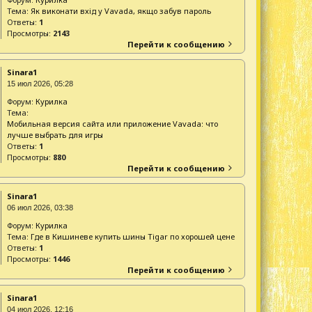
Тема:
Як виконати вхід у Vavada, якщо забув пароль
Ответы:
1
Просмотры:
2143
Перейти к сообщению
Sinara1
15 июл 2026, 05:28
Форум:
Курилка
Тема:
Мобильная версия сайта или приложение Vavada: что
лучше выбрать для игры
Ответы:
1
Просмотры:
880
Перейти к сообщению
Sinara1
06 июл 2026, 03:38
Форум:
Курилка
Тема:
Где в Кишиневе купить шины Tigar по хорошей цене
Ответы:
1
Просмотры:
1446
Перейти к сообщению
Sinara1
04 июл 2026, 12:16