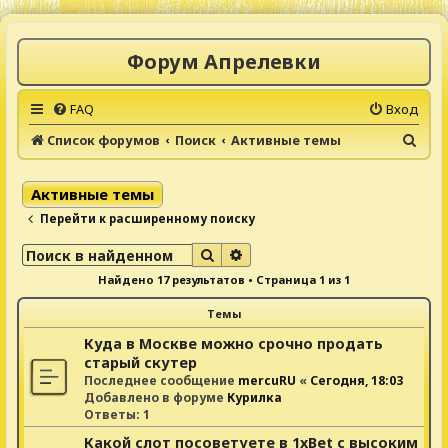
Форум Апрелевки
FAQ
Вход
П
Список форумов
Поиск
Активные темы
о
и
Активные темы
с
Перейти к расширенному поиску
к
Поиск
Расширенный поиск
Найдено 17 результатов • Страница
1
из
1
Темы
Куда в Москве можно срочно продать
старый скутер
Последнее сообщение
mercuRU
«
Сегодня, 18:03
Добавлено в форуме
Курилка
Ответы:
1
Какой слот посоветуете в 1xBet с высоким