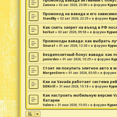
Промокод вавада активный с бонус
Zanoza
»
02 авг 2026, 23:00
» в форуме
Кури
Промокод на вавада и его зависимо
StandBy
»
02 авг 2026, 22:29
» в форуме
Кури
Как снять запрет на въезд в РФ пос
berkut
»
02 авг 2026, 09:58
» в форуме
Курил
Промокоды вавада: как выбрать лу
Sinara1
»
01 авг 2026, 12:30
» в форуме
Кури
Бездепозитный бонус вавада: как п
juniordev
»
01 авг 2026, 10:29
» в форуме
Ку
Стоит ли покупать элитное авто в 
MorgenStern
»
01 авг 2026, 03:05
» в форум
Как на Vavada работает система ре
DDKirill
»
31 июл 2026, 15:18
» в форуме
Кури
Как настроить мобильную версию V
батареи
Valero
»
31 июл 2026, 15:03
» в форуме
Кури