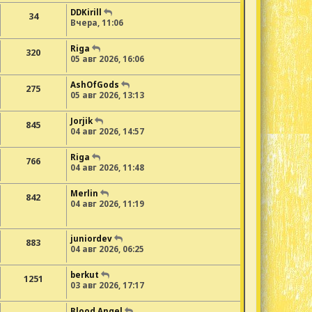
DDKirill
34
Вчера, 11:06
Riga
320
05 авг 2026, 16:06
AshOfGods
275
05 авг 2026, 13:13
Jorjik
845
04 авг 2026, 14:57
Riga
766
04 авг 2026, 11:48
Merlin
842
04 авг 2026, 11:19
juniordev
883
04 авг 2026, 06:25
berkut
1251
03 авг 2026, 17:17
Blood Angel