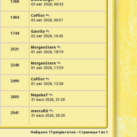
1368
03 авг 2026, 08:42
CoPilot
1404
03 авг 2026, 06:51
Gavrila
1744
02 авг 2026, 16:45
MorgenStern
2531
01 авг 2026, 18:19
MorgenStern
2248
01 авг 2026, 17:59
CoPilot
2490
01 авг 2026, 12:30
NepokaT
2805
31 июл 2026, 21:39
mercuRU
2941
31 июл 2026, 20:30
Найдено 17 результатов • Страница
1
из
1