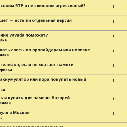
высоким RTP и не слишком агрессивный?
1
ншет — есть ли отдельная версия
1
а
ение Vavada поможет?
1
лка
вать слоты по провайдерам или новизне
1
илка
 телефон, если не хватает памяти
1
урилка
 аккумулятор или пора покупать новый
1
лка
ь и купить для замены батарей
1
рилка
нуля в Москве
1
ка