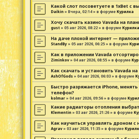
Какой слот посоветуете в 1xBet с 
Daikin
»
Вчера, 02:14
» в форуме
Курилка
Хочу скачать казино Vavada на пла
gust
»
05 авг 2026, 08:22
» в форуме
Курилк
На даче плохой интернет — прилож
StandBy
»
05 авг 2026, 06:25
» в форуме
Кури
Как в приложении Vavada отсортиро
Ziminkov
»
04 авг 2026, 08:55
» в форуме
Кур
Как скачать и установить Vavada на
AshOfGods
»
04 авг 2026, 06:03
» в форуме
К
Быстро разряжается iPhone, менять
телефон?
kolmar
»
04 авг 2026, 09:56
» в форуме
Кури
Какие радиаторы отопления выбрат
Klementin
»
03 авг 2026, 21:26
» в форуме
Ку
Как научиться управлять дроном с 
Agrav
»
03 авг 2026, 11:35
» в форуме
Курил