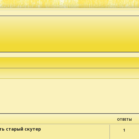
к
ОТВЕТЫ
ть старый скутер
1
а