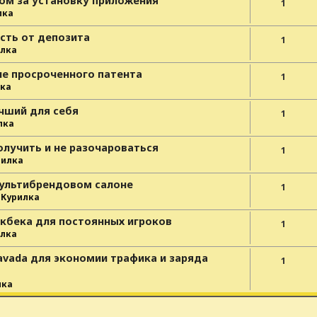
ом за установку приложения
1
лка
сть от депозита
1
лка
ле просроченного патента
1
ка
чший для себя
1
лка
олучить и не разочароваться
1
рилка
мультибрендовом салоне
1
е
Курилка
йкбека для постоянных игроков
1
лка
avada для экономии трафика и заряда
1
лка