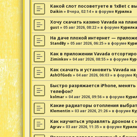
Какой слот посоветуете в 1xBet с 
Daikin
»
Вчера, 02:14
» в форуме
Курилка
Хочу скачать казино Vavada на пла
gust
»
05 авг 2026, 08:22
» в форуме
Курилк
На даче плохой интернет — прилож
StandBy
»
05 авг 2026, 06:25
» в форуме
Кури
Как в приложении Vavada отсортиро
Ziminkov
»
04 авг 2026, 08:55
» в форуме
Кур
Как скачать и установить Vavada на
AshOfGods
»
04 авг 2026, 06:03
» в форуме
К
Быстро разряжается iPhone, менять
телефон?
kolmar
»
04 авг 2026, 09:56
» в форуме
Кури
Какие радиаторы отопления выбрат
Klementin
»
03 авг 2026, 21:26
» в форуме
Ку
Как научиться управлять дроном с 
Agrav
»
03 авг 2026, 11:35
» в форуме
Курил