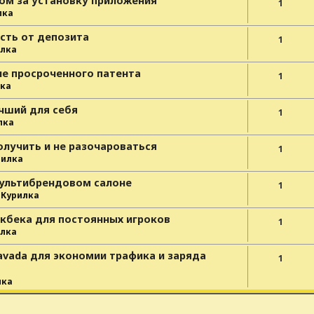
ом за установку приложения
1
лка
сть от депозита
1
лка
ле просроченного патента
1
ка
чший для себя
1
лка
олучить и не разочароваться
1
рилка
мультибрендовом салоне
1
е
Курилка
йкбека для постоянных игроков
1
лка
avada для экономии трафика и заряда
1
лка