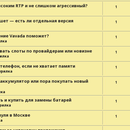
высоким RTP и не слишком агрессивный?
1
ншет — есть ли отдельная версия
1
а
ение Vavada поможет?
1
лка
вать слоты по провайдерам или новизне
1
илка
 телефон, если не хватает памяти
1
урилка
 аккумулятор или пора покупать новый
1
лка
ь и купить для замены батарей
1
рилка
нуля в Москве
1
ка