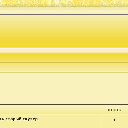
к
ОТВЕТЫ
ть старый скутер
1
а