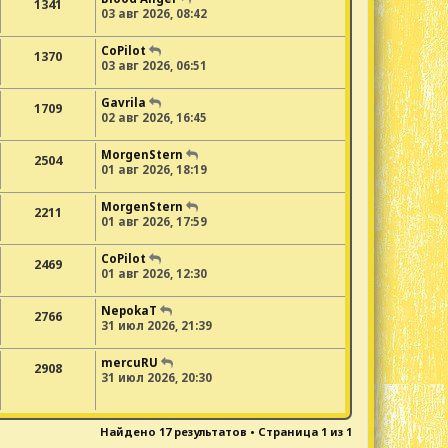
1341
03 авг 2026, 08:42
CoPilot
1370
03 авг 2026, 06:51
Gavrila
1709
02 авг 2026, 16:45
MorgenStern
2504
01 авг 2026, 18:19
MorgenStern
2211
01 авг 2026, 17:59
CoPilot
2469
01 авг 2026, 12:30
NepokaT
2766
31 июл 2026, 21:39
mercuRU
2908
31 июл 2026, 20:30
Найдено 17 результатов • Страница
1
из
1