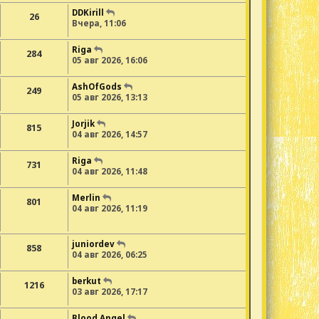
DDKirill
26
Вчера, 11:06
Riga
284
05 авг 2026, 16:06
AshOfGods
249
05 авг 2026, 13:13
Jorjik
815
04 авг 2026, 14:57
Riga
731
04 авг 2026, 11:48
Merlin
801
04 авг 2026, 11:19
juniordev
858
04 авг 2026, 06:25
berkut
1216
03 авг 2026, 17:17
Blood Angel