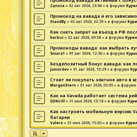
Промокод вавада активный с бонус
Zanoza
»
02 авг 2026, 23:00
» в форуме
Кури
Промокод на вавада и его зависимо
StandBy
»
02 авг 2026, 22:29
» в форуме
Кури
Как снять запрет на въезд в РФ пос
berkut
»
02 авг 2026, 09:58
» в форуме
Курил
Промокоды вавада: как выбрать лу
Sinara1
»
01 авг 2026, 12:30
» в форуме
Кури
Бездепозитный бонус вавада: как п
juniordev
»
01 авг 2026, 10:29
» в форуме
Ку
Стоит ли покупать элитное авто в 
MorgenStern
»
01 авг 2026, 03:05
» в форум
Как на Vavada работает система ре
DDKirill
»
31 июл 2026, 15:18
» в форуме
Кури
Как настроить мобильную версию V
батареи
Valero
»
31 июл 2026, 15:03
» в форуме
Кури