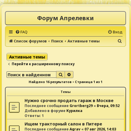
Форум Апрелевки
FAQ
Вход
П
Список форумов
Поиск
Активные темы
о
и
Активные темы
с
Перейти к расширенному поиску
к
Поиск
Расширенный поиск
Найдено 16 результатов • Страница
1
из
1
Темы
Нужно срочно продать гараж в Москве
Последнее сообщение
Grortberg29
«
Вчера, 09:52
Добавлено в форуме
Курилка
Ответы:
1
Ищем тракторный салон в Питере
Последнее сообщение
Agrav
«
07 авг 2026, 14:03