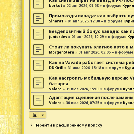
Как снять запрет на въезд в РФ пос
berkut
»
02 авг 2026, 09:58
» в форуме
Курил
Промокоды вавада: как выбрать лу
Sinara1
»
01 авг 2026, 12:30
» в форуме
Кури
Бездепозитный бонус вавада: как п
juniordev
»
01 авг 2026, 10:29
» в форуме
Ку
Стоит ли покупать элитное авто в 
MorgenStern
»
01 авг 2026, 03:05
» в форум
Как на Vavada работает система ре
DDKirill
»
31 июл 2026, 15:18
» в форуме
Кури
Как настроить мобильную версию V
батареи
Valero
»
31 июл 2026, 15:03
» в форуме
Кури
Адаптация сцепления после замены
Valero
»
30 июл 2026, 07:35
» в форуме
Кури
Перейти к расширенному поиску