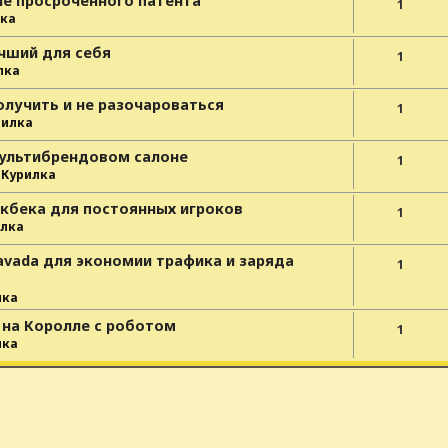
ле просроченного патента
1
ка
чший для себя
1
лка
олучить и не разочароваться
1
рилка
мультибрендовом салоне
1
е
Курилка
йкбека для постоянных игроков
1
лка
avada для экономии трафика и заряда
1
лка
 на Королле с роботом
1
лка