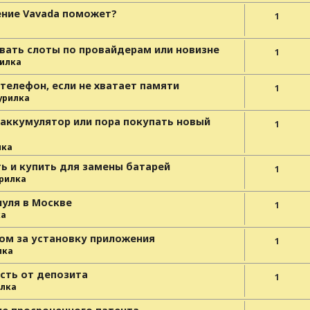
ение Vavada поможет?
1
вать слоты по провайдерам или новизне
1
илка
 телефон, если не хватает памяти
1
урилка
 аккумулятор или пора покупать новый
1
лка
ь и купить для замены батарей
1
рилка
нуля в Москве
1
ка
ом за установку приложения
1
лка
сть от депозита
1
лка