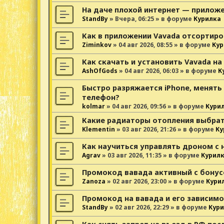
На даче плохой интернет — прилож
StandBy
»
Вчера, 06:25
» в форуме
Курилка
Как в приложении Vavada отсортиро
Ziminkov
»
04 авг 2026, 08:55
» в форуме
Кур
Как скачать и установить Vavada на
AshOfGods
»
04 авг 2026, 06:03
» в форуме
К
Быстро разряжается iPhone, менять
телефон?
kolmar
»
04 авг 2026, 09:56
» в форуме
Кури
Какие радиаторы отопления выбрат
Klementin
»
03 авг 2026, 21:26
» в форуме
Ку
Как научиться управлять дроном с 
Agrav
»
03 авг 2026, 11:35
» в форуме
Курил
Промокод вавада активный с бонус
Zanoza
»
02 авг 2026, 23:00
» в форуме
Кури
Промокод на вавада и его зависимо
StandBy
»
02 авг 2026, 22:29
» в форуме
Кури