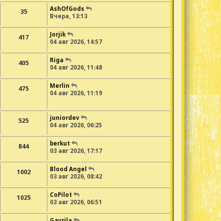
AshOfGods
35
Вчера, 13:13
Jorjik
417
04 авг 2026, 14:57
Riga
405
04 авг 2026, 11:48
Merlin
475
04 авг 2026, 11:19
juniordev
525
04 авг 2026, 06:25
berkut
844
03 авг 2026, 17:17
Blood Angel
1002
03 авг 2026, 08:42
CoPilot
1025
03 авг 2026, 06:51
Gavrila