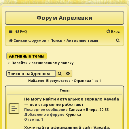
Форум Апрелевки
FAQ
Вход
П
Список форумов
Поиск
Активные темы
о
и
Активные темы
с
Перейти к расширенному поиску
к
Поиск
Расширенный поиск
Найдено 15 результатов • Страница
1
из
1
Темы
Не могу найти актуальное зеркало Vavada
— все старые не работают
Последнее сообщение
Zanoza
«
Вчера, 20:33
Добавлено в форуме
Курилка
Ответы:
1
Хочу найти официальный сайт Vavada,