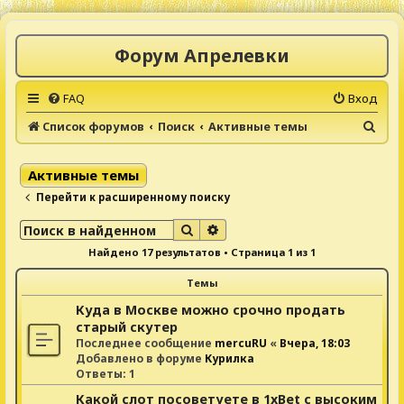
Форум Апрелевки
FAQ
Вход
П
Список форумов
Поиск
Активные темы
о
и
Активные темы
с
Перейти к расширенному поиску
к
Поиск
Расширенный поиск
Найдено 17 результатов • Страница
1
из
1
Темы
Куда в Москве можно срочно продать
старый скутер
Последнее сообщение
mercuRU
«
Вчера, 18:03
Добавлено в форуме
Курилка
Ответы:
1
Какой слот посоветуете в 1xBet с высоким