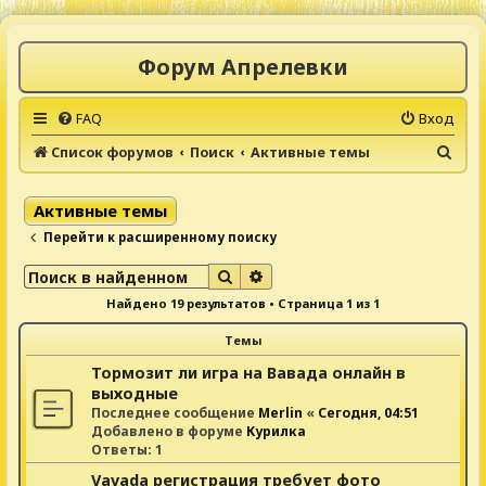
Форум Апрелевки
FAQ
Вход
П
Список форумов
Поиск
Активные темы
о
и
Активные темы
с
Перейти к расширенному поиску
к
Поиск
Расширенный поиск
Найдено 19 результатов • Страница
1
из
1
Темы
Тормозит ли игра на Вавада онлайн в
выходные
Последнее сообщение
Merlin
«
Сегодня, 04:51
Добавлено в форуме
Курилка
Ответы:
1
Vavada регистрация требует фото