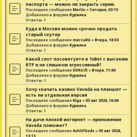
паспорта — можно ли закрыть серию
Последнее сообщение
Merlin
«
Сегодня, 03:15
Добавлено в форуме
Курилка
Ответы:
1
Куда в Москве можно срочно продать
старый скутер
Последнее сообщение
mercuRU
«
Вчера, 18:03
Добавлено в форуме
Курилка
Ответы:
1
Какой слот посоветуете в 1xBet с высоким
RTP и не слишком агрессивный?
Последнее сообщение
DDKirill
«
Вчера, 11:06
Добавлено в форуме
Курилка
Ответы:
1
Хочу скачать казино Vavada на планшет —
есть ли отдельная версия
Последнее сообщение
Riga
«
05 авг 2026, 16:06
Добавлено в форуме
Курилка
Ответы:
1
На даче плохой интернет — приложение
Vavada поможет?
Последнее сообщение
AshOfGods
«
05 авг 2026,
13:13