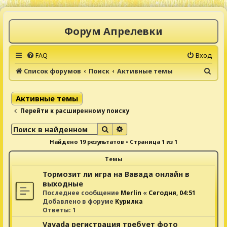
Форум Апрелевки
FAQ
Вход
П
Список форумов
Поиск
Активные темы
о
и
Активные темы
с
Перейти к расширенному поиску
к
Поиск
Расширенный поиск
Найдено 19 результатов • Страница
1
из
1
Темы
Тормозит ли игра на Вавада онлайн в
выходные
Последнее сообщение
Merlin
«
Сегодня, 04:51
Добавлено в форуме
Курилка
Ответы:
1
Vavada регистрация требует фото