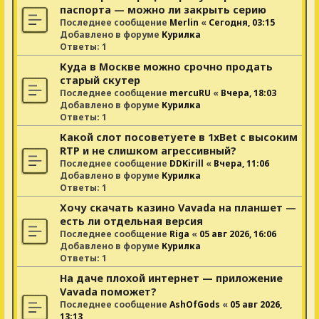
паспорта — можно ли закрыть серию
Последнее сообщение
Merlin
«
Сегодня, 03:15
Добавлено в форуме
Курилка
Ответы:
1
Куда в Москве можно срочно продать
старый скутер
Последнее сообщение
mercuRU
«
Вчера, 18:03
Добавлено в форуме
Курилка
Ответы:
1
Какой слот посоветуете в 1xBet с высоким
RTP и не слишком агрессивный?
Последнее сообщение
DDKirill
«
Вчера, 11:06
Добавлено в форуме
Курилка
Ответы:
1
Хочу скачать казино Vavada на планшет —
есть ли отдельная версия
Последнее сообщение
Riga
«
05 авг 2026, 16:06
Добавлено в форуме
Курилка
Ответы:
1
На даче плохой интернет — приложение
Vavada поможет?
Последнее сообщение
AshOfGods
«
05 авг 2026,
13:13