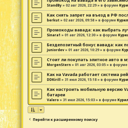
Промокод на вавада и его зависимо
StandBy
»
02 авг 2026, 22:29
» в форуме
Кури
Как снять запрет на въезд в РФ пос
berkut
»
02 авг 2026, 09:58
» в форуме
Курил
Промокоды вавада: как выбрать лу
Sinara1
»
01 авг 2026, 12:30
» в форуме
Кури
Бездепозитный бонус вавада: как п
juniordev
»
01 авг 2026, 10:29
» в форуме
Ку
Стоит ли покупать элитное авто в 
MorgenStern
»
01 авг 2026, 03:05
» в форум
Как на Vavada работает система ре
DDKirill
»
31 июл 2026, 15:18
» в форуме
Кури
Как настроить мобильную версию V
батареи
Valero
»
31 июл 2026, 15:03
» в форуме
Кури
Перейти к расширенному поиску