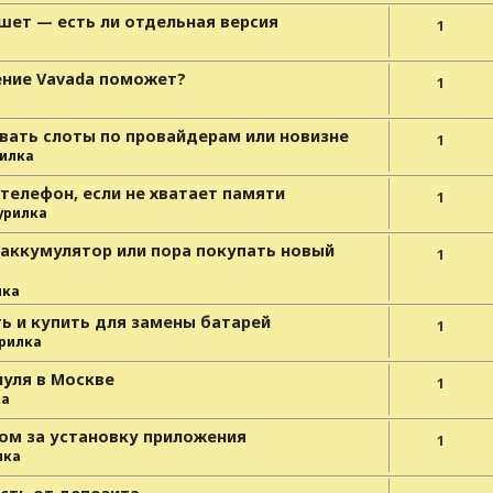
ншет — есть ли отдельная версия
1
ение Vavada поможет?
1
вать слоты по провайдерам или новизне
1
илка
 телефон, если не хватает памяти
1
урилка
 аккумулятор или пора покупать новый
1
лка
ь и купить для замены батарей
1
рилка
нуля в Москве
1
ка
ом за установку приложения
1
лка