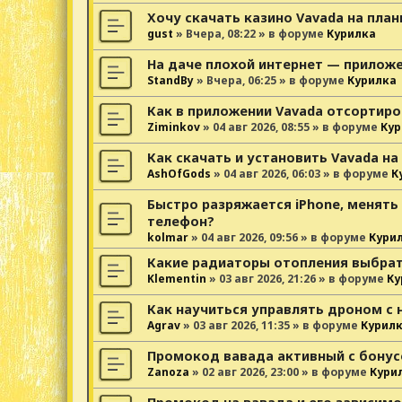
Хочу скачать казино Vavada на пла
gust
»
Вчера, 08:22
» в форуме
Курилка
На даче плохой интернет — прилож
StandBy
»
Вчера, 06:25
» в форуме
Курилка
Как в приложении Vavada отсортиро
Ziminkov
»
04 авг 2026, 08:55
» в форуме
Кур
Как скачать и установить Vavada на
AshOfGods
»
04 авг 2026, 06:03
» в форуме
К
Быстро разряжается iPhone, менять
телефон?
kolmar
»
04 авг 2026, 09:56
» в форуме
Кури
Какие радиаторы отопления выбрат
Klementin
»
03 авг 2026, 21:26
» в форуме
Ку
Как научиться управлять дроном с 
Agrav
»
03 авг 2026, 11:35
» в форуме
Курил
Промокод вавада активный с бонус
Zanoza
»
02 авг 2026, 23:00
» в форуме
Кури