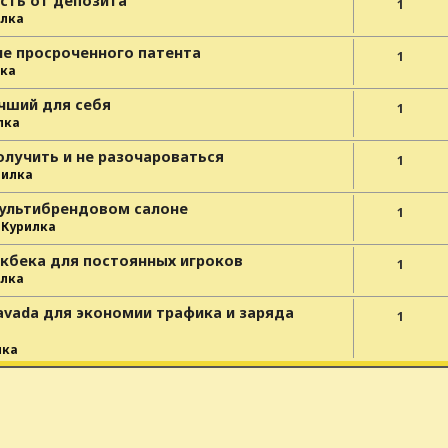
сть от депозита
1
лка
ле просроченного патента
1
ка
чший для себя
1
лка
олучить и не разочароваться
1
рилка
мультибрендовом салоне
1
е
Курилка
йкбека для постоянных игроков
1
лка
avada для экономии трафика и заряда
1
лка