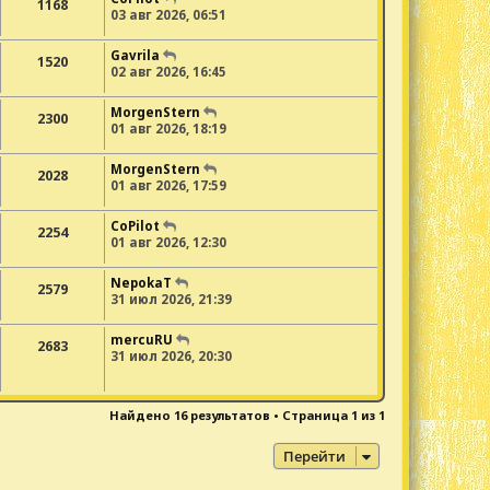
1168
03 авг 2026, 06:51
Gavrila
1520
02 авг 2026, 16:45
MorgenStern
2300
01 авг 2026, 18:19
MorgenStern
2028
01 авг 2026, 17:59
CoPilot
2254
01 авг 2026, 12:30
NepokaT
2579
31 июл 2026, 21:39
mercuRU
2683
31 июл 2026, 20:30
Найдено 16 результатов • Страница
1
из
1
Перейти