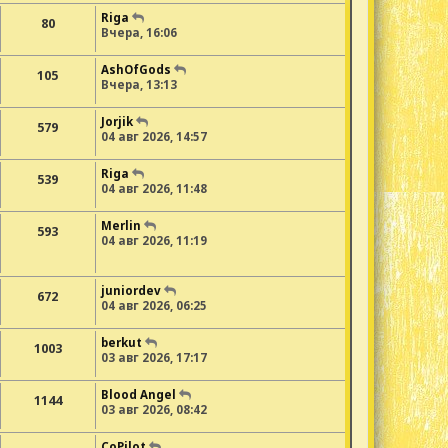
Riga
80
Вчера, 16:06
AshOfGods
105
Вчера, 13:13
Jorjik
579
04 авг 2026, 14:57
Riga
539
04 авг 2026, 11:48
Merlin
593
04 авг 2026, 11:19
juniordev
672
04 авг 2026, 06:25
berkut
1003
03 авг 2026, 17:17
Blood Angel
1144
03 авг 2026, 08:42
CoPilot