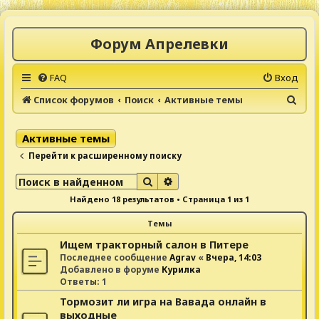
Форум Апрелевки
FAQ
Вход
П
Список форумов
Поиск
Активные темы
о
и
Активные темы
с
Перейти к расширенному поиску
к
Поиск
Расширенный поиск
Найдено 18 результатов • Страница
1
из
1
Темы
Ищем тракторный салон в Питере
Последнее сообщение
Agrav
«
Вчера, 14:03
Добавлено в форуме
Курилка
Ответы:
1
Тормозит ли игра на Вавада онлайн в
выходные