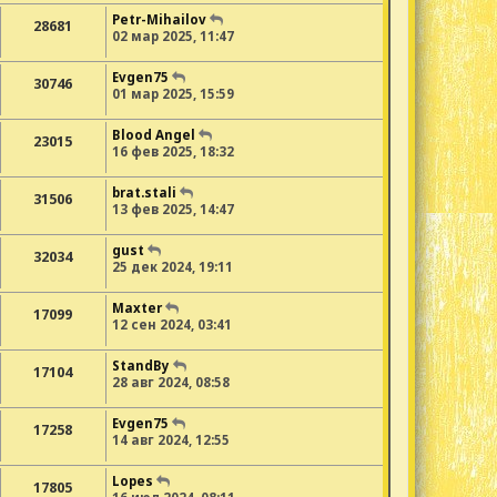
Petr-Mihailov
28681
02 мар 2025, 11:47
Evgen75
30746
01 мар 2025, 15:59
Blood Angel
23015
16 фев 2025, 18:32
brat.stali
31506
13 фев 2025, 14:47
gust
32034
25 дек 2024, 19:11
Maxter
17099
12 сен 2024, 03:41
StandBy
17104
28 авг 2024, 08:58
Evgen75
17258
14 авг 2024, 12:55
Lopes
17805