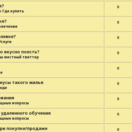
е?
0
е
Где купить
ке?
0
влечения
елевке?
0
Услуги
о вкусно поесть?
0
ш местный твиттер
0
де
нусы такого жилья
0
роде
ования
0
ущные вопросы
 удаленного обучения
0
ущные вопросы
при покупке/продаже
0