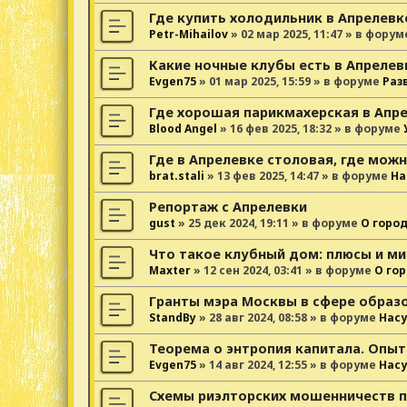
Где купить холодильник в Апрелевк
Petr-Mihailov
»
02 мар 2025, 11:47
» в форум
Какие ночные клубы есть в Апрелев
Evgen75
»
01 мар 2025, 15:59
» в форуме
Раз
Где хорошая парикмахерская в Апр
Blood Angel
»
16 фев 2025, 18:32
» в форуме
Где в Апрелевке столовая, где можн
brat.stali
»
13 фев 2025, 14:47
» в форуме
На
Репортаж с Апрелевки
gust
»
25 дек 2024, 19:11
» в форуме
О горо
Что такое клубный дом: плюсы и ми
Maxter
»
12 сен 2024, 03:41
» в форуме
О го
Гранты мэра Москвы в сфере образ
StandBy
»
28 авг 2024, 08:58
» в форуме
Нас
Теорема о энтропия капитала. Опыт
Evgen75
»
14 авг 2024, 12:55
» в форуме
Нас
Схемы риэлторских мошенничеств 