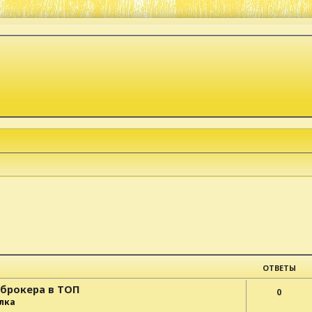
к
ОТВЕТЫ
-брокера в ТОП
0
лка