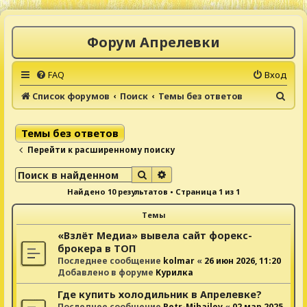
Форум Апрелевки
FAQ
Вход
П
Список форумов
Поиск
Темы без ответов
о
и
Темы без ответов
с
Перейти к расширенному поиску
к
Поиск
Расширенный поиск
Найдено 10 результатов • Страница
1
из
1
Темы
«Взлёт Медиа» вывела сайт форекс-
брокера в ТОП
Последнее сообщение
kolmar
«
26 июн 2026, 11:20
Добавлено в форуме
Курилка
Где купить холодильник в Апрелевке?
Последнее сообщение
Petr-Mihailov
«
02 мар 2025,