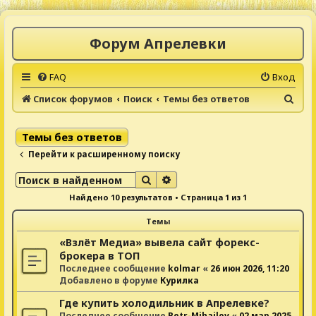
Форум Апрелевки
FAQ
Вход
П
Список форумов
Поиск
Темы без ответов
о
и
Темы без ответов
с
Перейти к расширенному поиску
к
Поиск
Расширенный поиск
Найдено 10 результатов • Страница
1
из
1
Темы
«Взлёт Медиа» вывела сайт форекс-
брокера в ТОП
Последнее сообщение
kolmar
«
26 июн 2026, 11:20
Добавлено в форуме
Курилка
Где купить холодильник в Апрелевке?
Последнее сообщение
Petr-Mihailov
«
02 мар 2025,