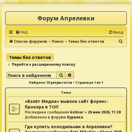
Форум Апрелевки
FAQ
Вход
П
Список форумов
Поиск
Темы без ответов
о
и
Темы без ответов
с
Перейти к расширенному поиску
к
Поиск
Расширенный поиск
Найдено 10 результатов • Страница
1
из
1
Темы
«Взлёт Медиа» вывела сайт форекс-
брокера в ТОП
Последнее сообщение
kolmar
«
26 июн 2026, 11:20
Добавлено в форуме
Курилка
Где купить холодильник в Апрелевке?
Последнее сообщение
Petr-Mihailov
«
02 мар 2025,