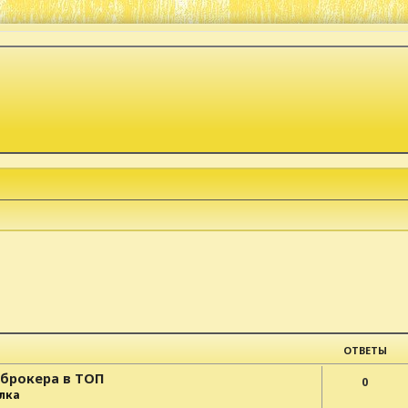
к
ОТВЕТЫ
-брокера в ТОП
0
лка