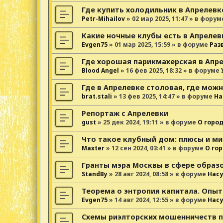
Где купить холодильник в Апрелевк
Petr-Mihailov
»
02 мар 2025, 11:47
» в форум
Какие ночные клубы есть в Апрелев
Evgen75
»
01 мар 2025, 15:59
» в форуме
Раз
Где хорошая парикмахерская в Апр
Blood Angel
»
16 фев 2025, 18:32
» в форуме
Где в Апрелевке столовая, где можн
brat.stali
»
13 фев 2025, 14:47
» в форуме
На
Репортаж с Апрелевки
gust
»
25 дек 2024, 19:11
» в форуме
О горо
Что такое клубный дом: плюсы и ми
Maxter
»
12 сен 2024, 03:41
» в форуме
О го
Гранты мэра Москвы в сфере образ
StandBy
»
28 авг 2024, 08:58
» в форуме
Нас
Теорема о энтропия капитала. Опыт
Evgen75
»
14 авг 2024, 12:55
» в форуме
Нас
Схемы риэлторских мошенничеств 