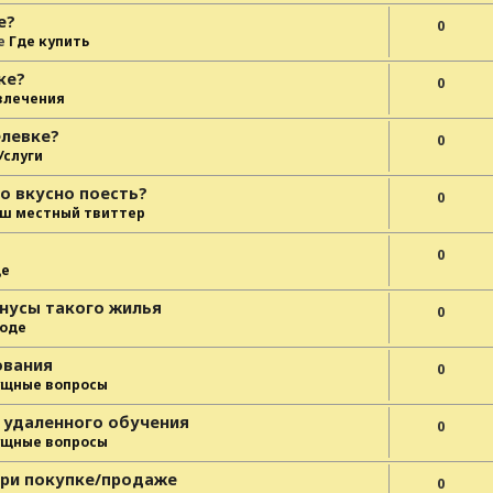
е?
0
е
Где купить
ке?
0
влечения
елевке?
0
Услуги
о вкусно поесть?
0
ш местный твиттер
0
де
нусы такого жилья
0
роде
ования
0
ущные вопросы
 удаленного обучения
0
ущные вопросы
при покупке/продаже
0