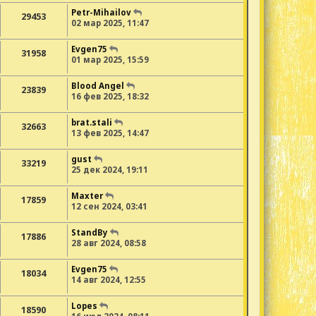
Petr-Mihailov
29453
02 мар 2025, 11:47
Evgen75
31958
01 мар 2025, 15:59
Blood Angel
23839
16 фев 2025, 18:32
brat.stali
32663
13 фев 2025, 14:47
gust
33219
25 дек 2024, 19:11
Maxter
17859
12 сен 2024, 03:41
StandBy
17886
28 авг 2024, 08:58
Evgen75
18034
14 авг 2024, 12:55
Lopes
18590