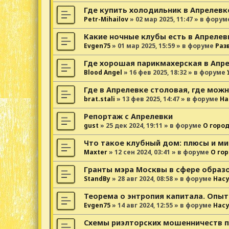
Где купить холодильник в Апрелевк
Petr-Mihailov
»
02 мар 2025, 11:47
» в форум
Какие ночные клубы есть в Апрелев
Evgen75
»
01 мар 2025, 15:59
» в форуме
Раз
Где хорошая парикмахерская в Апр
Blood Angel
»
16 фев 2025, 18:32
» в форуме
Где в Апрелевке столовая, где можн
brat.stali
»
13 фев 2025, 14:47
» в форуме
На
Репортаж с Апрелевки
gust
»
25 дек 2024, 19:11
» в форуме
О горо
Что такое клубный дом: плюсы и ми
Maxter
»
12 сен 2024, 03:41
» в форуме
О го
Гранты мэра Москвы в сфере образ
StandBy
»
28 авг 2024, 08:58
» в форуме
Нас
Теорема о энтропия капитала. Опыт
Evgen75
»
14 авг 2024, 12:55
» в форуме
Нас
Схемы риэлторских мошенничеств 