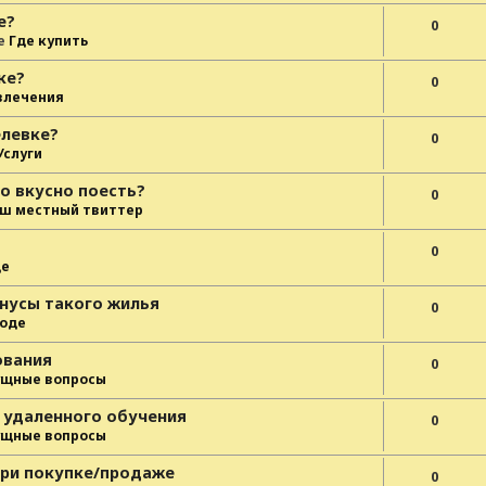
е?
0
е
Где купить
ке?
0
влечения
елевке?
0
Услуги
о вкусно поесть?
0
ш местный твиттер
0
де
нусы такого жилья
0
роде
ования
0
ущные вопросы
 удаленного обучения
0
ущные вопросы
при покупке/продаже
0