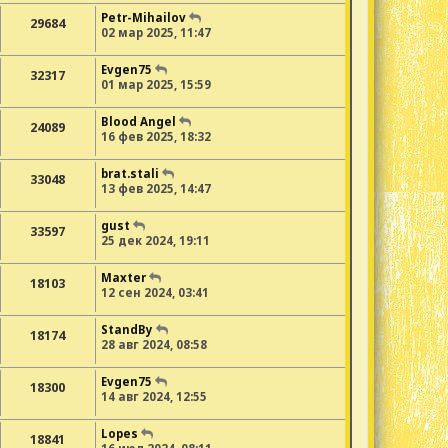
Petr-Mihailov
29684
02 мар 2025, 11:47
Evgen75
32317
01 мар 2025, 15:59
Blood Angel
24089
16 фев 2025, 18:32
brat.stali
33048
13 фев 2025, 14:47
gust
33597
25 дек 2024, 19:11
Maxter
18103
12 сен 2024, 03:41
StandBy
18174
28 авг 2024, 08:58
Evgen75
18300
14 авг 2024, 12:55
Lopes
18841