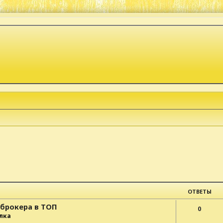
к
ОТВЕТЫ
-брокера в ТОП
0
лка