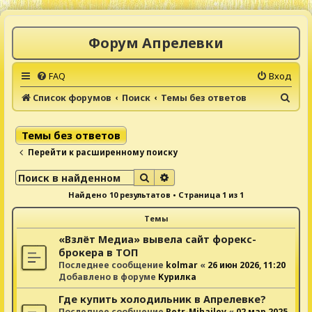
Форум Апрелевки
FAQ
Вход
П
Список форумов
Поиск
Темы без ответов
о
и
Темы без ответов
с
Перейти к расширенному поиску
к
Поиск
Расширенный поиск
Найдено 10 результатов • Страница
1
из
1
Темы
«Взлёт Медиа» вывела сайт форекс-
брокера в ТОП
Последнее сообщение
kolmar
«
26 июн 2026, 11:20
Добавлено в форуме
Курилка
Где купить холодильник в Апрелевке?
Последнее сообщение
Petr-Mihailov
«
02 мар 2025,