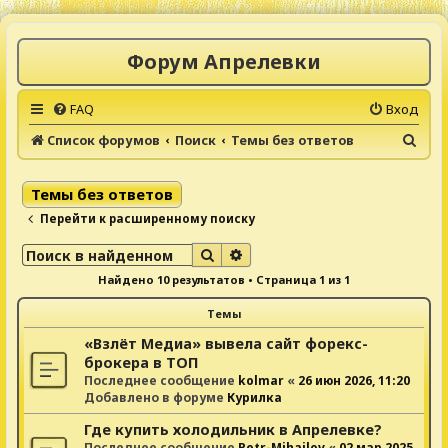
Форум Апрелевки
FAQ
Вход
П
Список форумов
Поиск
Темы без ответов
о
и
Темы без ответов
с
Перейти к расширенному поиску
к
Поиск
Расширенный поиск
Найдено 10 результатов • Страница
1
из
1
Темы
«Взлёт Медиа» вывела сайт форекс-
брокера в ТОП
Последнее сообщение
kolmar
«
26 июн 2026, 11:20
Добавлено в форуме
Курилка
Где купить холодильник в Апрелевке?
Последнее сообщение
Petr-Mihailov
«
02 мар 2025,