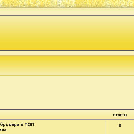
к
ОТВЕТЫ
-брокера в ТОП
0
лка