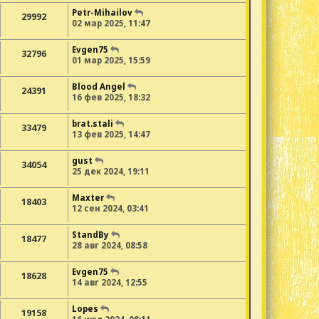
Petr-Mihailov
29992
02 мар 2025, 11:47
Evgen75
32796
01 мар 2025, 15:59
Blood Angel
24391
16 фев 2025, 18:32
brat.stali
33479
13 фев 2025, 14:47
gust
34054
25 дек 2024, 19:11
Maxter
18403
12 сен 2024, 03:41
StandBy
18477
28 авг 2024, 08:58
Evgen75
18628
14 авг 2024, 12:55
Lopes
19158