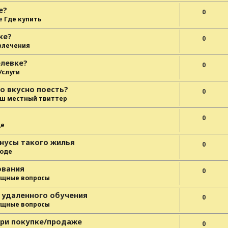
е?
0
е
Где купить
ке?
0
влечения
елевке?
0
Услуги
о вкусно поесть?
0
ш местный твиттер
0
де
нусы такого жилья
0
роде
ования
0
ущные вопросы
 удаленного обучения
0
ущные вопросы
при покупке/продаже
0