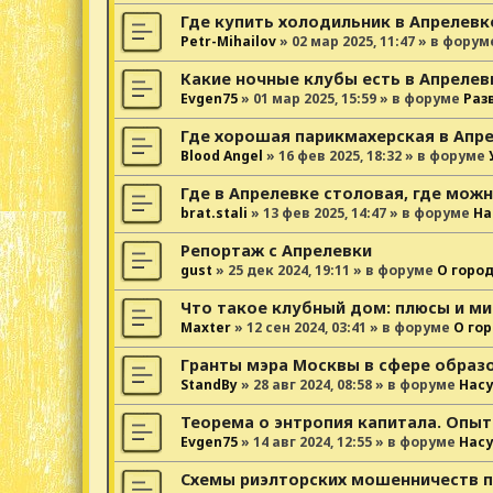
Где купить холодильник в Апрелевк
Petr-Mihailov
»
02 мар 2025, 11:47
» в форум
Какие ночные клубы есть в Апрелев
Evgen75
»
01 мар 2025, 15:59
» в форуме
Раз
Где хорошая парикмахерская в Апр
Blood Angel
»
16 фев 2025, 18:32
» в форуме
Где в Апрелевке столовая, где можн
brat.stali
»
13 фев 2025, 14:47
» в форуме
На
Репортаж с Апрелевки
gust
»
25 дек 2024, 19:11
» в форуме
О горо
Что такое клубный дом: плюсы и ми
Maxter
»
12 сен 2024, 03:41
» в форуме
О го
Гранты мэра Москвы в сфере образ
StandBy
»
28 авг 2024, 08:58
» в форуме
Нас
Теорема о энтропия капитала. Опыт
Evgen75
»
14 авг 2024, 12:55
» в форуме
Нас
Схемы риэлторских мошенничеств 