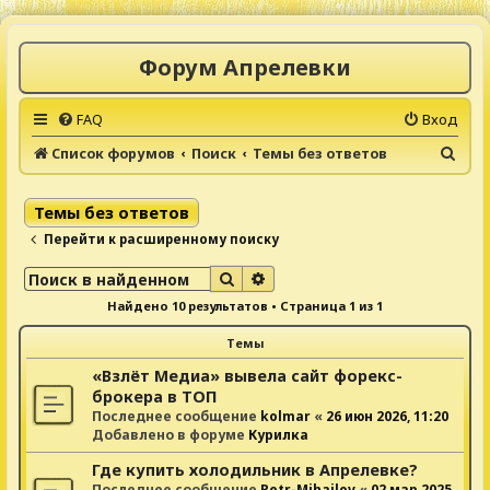
Форум Апрелевки
FAQ
Вход
П
Список форумов
Поиск
Темы без ответов
о
и
Темы без ответов
с
Перейти к расширенному поиску
к
Поиск
Расширенный поиск
Найдено 10 результатов • Страница
1
из
1
Темы
«Взлёт Медиа» вывела сайт форекс-
брокера в ТОП
Последнее сообщение
kolmar
«
26 июн 2026, 11:20
Добавлено в форуме
Курилка
Где купить холодильник в Апрелевке?
Последнее сообщение
Petr-Mihailov
«
02 мар 2025,