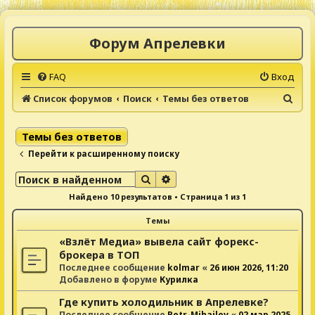
Форум Апрелевки
FAQ
Вход
П
Список форумов
Поиск
Темы без ответов
о
и
Темы без ответов
с
Перейти к расширенному поиску
к
Поиск
Расширенный поиск
Найдено 10 результатов • Страница
1
из
1
Темы
«Взлёт Медиа» вывела сайт форекс-
брокера в ТОП
Последнее сообщение
kolmar
«
26 июн 2026, 11:20
Добавлено в форуме
Курилка
Где купить холодильник в Апрелевке?
Последнее сообщение
Petr-Mihailov
«
02 мар 2025,