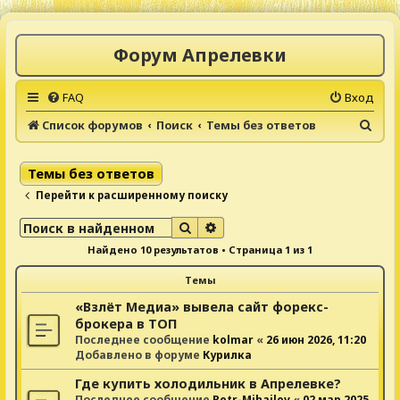
Форум Апрелевки
FAQ
Вход
П
Список форумов
Поиск
Темы без ответов
о
и
Темы без ответов
с
Перейти к расширенному поиску
к
Поиск
Расширенный поиск
Найдено 10 результатов • Страница
1
из
1
Темы
«Взлёт Медиа» вывела сайт форекс-
брокера в ТОП
Последнее сообщение
kolmar
«
26 июн 2026, 11:20
Добавлено в форуме
Курилка
Где купить холодильник в Апрелевке?
Последнее сообщение
Petr-Mihailov
«
02 мар 2025,