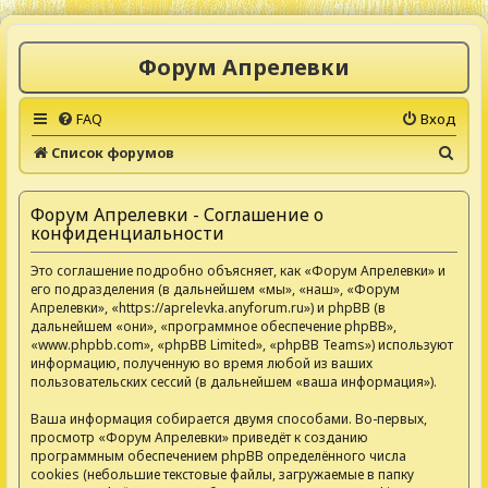
Форум Апрелевки
FAQ
Вход
П
Список форумов
о
и
Форум Апрелевки - Соглашение о
конфиденциальности
с
к
Это соглашение подробно объясняет, как «Форум Апрелевки» и
его подразделения (в дальнейшем «мы», «наш», «Форум
Апрелевки», «https://aprelevka.anyforum.ru») и phpBB (в
дальнейшем «они», «программное обеспечение phpBB»,
«www.phpbb.com», «phpBB Limited», «phpBB Teams») используют
информацию, полученную во время любой из ваших
пользовательских сессий (в дальнейшем «ваша информация»).
Ваша информация собирается двумя способами. Во-первых,
просмотр «Форум Апрелевки» приведёт к созданию
программным обеспечением phpBB определённого числа
cookies (небольшие текстовые файлы, загружаемые в папку