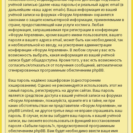
учётной записью (далее «ваш пароль») и реальный адрес email (в
дальнейшем «ваш адрес email»). Ваша информация из вашей
учётной записи на форумах «Форум Апрелевки» охраняется
законами о защите компьютерной информации, применяемыми в
стране, предоставляющей нам услуги хостинга. Любая
информация, запрашиваемая при регистрации в конференции
«Форум Апрелевки», кроме вашего имени пользователя, вашего
пароля и вашего адреса email, может быть как необходимой, так
и необязательной ко вводу, на усмотрение администрации
конференции «Форум Апрелевки». В любом случае у вас есть
возможность выбрать, какая информация из вашей учётной
записи будет общедоступна. Кроме того, у вас есть возможность
согласиться/отказаться от получения сообщений, автоматически
сгенерированных программным обеспечением phpBB.
Ваш пароль надёжно зашифрован (односторонним
хэшированием). Однако не рекомендуется использовать этот же
самый пароль, регистрируясь на других сайтах. Ваш пароль
является средством доступа к вашей учётной записи на форумах
«Форум Апрелевки», пожалуйста, храните его в тайне, ни при
каких обстоятельствах ни представители «Форум Апрелевки», ни
phpBB Limited, ни другое третье лицо не вправе спрашивать ваш
пароль. В случае, если вы забудете ваш пароль к вашей учётной
записи, вы сможете воспользоваться функцией восстановления
пароля «Забыли пароль?», предусмотренной программным
обеспечением phpBB. Вам будет необходимо ввести ваше имя