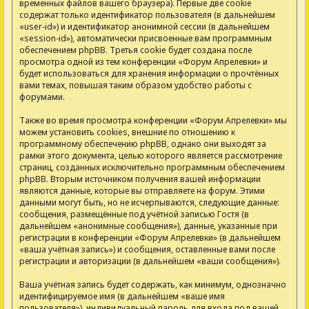
временных файлов вашего браузера). Первые две cookie
содержат только идентификатор пользователя (в дальнейшем
«user-id») и идентификатор анонимной сессии (в дальнейшем
«session-id»), автоматически присвоенные вам программным
обеспечением phpBB. Третья cookie будет создана после
просмотра одной из тем конференции «Форум Апрелевки» и
будет использоваться для хранения информации о прочтённых
вами темах, повышая таким образом удобство работы с
форумами.
Также во время просмотра конференции «Форум Апрелевки» мы
можем установить cookies, внешние по отношению к
программному обеспечению phpBB, однако они выходят за
рамки этого документа, целью которого является рассмотрение
страниц, созданных исключительно программным обеспечением
phpBB. Вторым источником получения вашей информации
являются данные, которые вы отправляете на форум. Этими
данными могут быть, но не исчерпываются, следующие данные:
сообщения, размещённые под учётной записью Гостя (в
дальнейшем «анонимные сообщения»), данные, указанные при
регистрации в конференции «Форум Апрелевки» (в дальнейшем
«ваша учётная запись») и сообщения, оставленные вами после
регистрации и авторизации (в дальнейшем «ваши сообщения»).
Ваша учётная запись будет содержать, как минимум, однозначно
идентифицируемое имя (в дальнейшем «ваше имя
пользователя»), индивидуальный пароль для входа под вашей