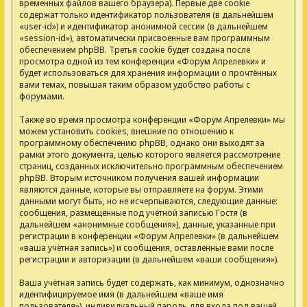
временных файлов вашего браузера). Первые две cookie
содержат только идентификатор пользователя (в дальнейшем
«user-id») и идентификатор анонимной сессии (в дальнейшем
«session-id»), автоматически присвоенные вам программным
обеспечением phpBB. Третья cookie будет создана после
просмотра одной из тем конференции «Форум Апрелевки» и
будет использоваться для хранения информации о прочтённых
вами темах, повышая таким образом удобство работы с
форумами.
Также во время просмотра конференции «Форум Апрелевки» мы
можем установить cookies, внешние по отношению к
программному обеспечению phpBB, однако они выходят за
рамки этого документа, целью которого является рассмотрение
страниц, созданных исключительно программным обеспечением
phpBB. Вторым источником получения вашей информации
являются данные, которые вы отправляете на форум. Этими
данными могут быть, но не исчерпываются, следующие данные:
сообщения, размещённые под учётной записью Гостя (в
дальнейшем «анонимные сообщения»), данные, указанные при
регистрации в конференции «Форум Апрелевки» (в дальнейшем
«ваша учётная запись») и сообщения, оставленные вами после
регистрации и авторизации (в дальнейшем «ваши сообщения»).
Ваша учётная запись будет содержать, как минимум, однозначно
идентифицируемое имя (в дальнейшем «ваше имя
пользователя»), индивидуальный пароль для входа под вашей