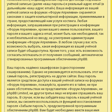
учётной записью (далее «ваш пароль») и реальный адрес email (в
дальнейшем «ваш адрес email»). Ваша информация из вашей
учётной записи на форумах «Форум Апрелевки» охраняется
законами о защите компьютерной информации, применяемыми в
стране, предоставляющей нам услуги хостинга. Любая
информация, запрашиваемая при регистрации в конференции
«Форум Апрелевки», кроме вашего имени пользователя, вашего
пароля и вашего адреса email, может быть как необходимой, так
и необязательной ко вводу, на усмотрение администрации
конференции «Форум Апрелевки». В любом случае у вас есть
возможность выбрать, какая информация из вашей учётной
записи будет общедоступна. Кроме того, у вас есть возможность
согласиться/отказаться от получения сообщений, автоматически
сгенерированных программным обеспечением phpBB.
Ваш пароль надёжно зашифрован (односторонним
хэшированием). Однако не рекомендуется использовать этот же
самый пароль, регистрируясь на других сайтах. Ваш пароль
является средством доступа к вашей учётной записи на форумах
«Форум Апрелевки», пожалуйста, храните его в тайне, ни при
каких обстоятельствах ни представители «Форум Апрелевки», ни
phpBB Limited, ни другое третье лицо не вправе спрашивать ваш
пароль. В случае, если вы забудете ваш пароль к вашей учётной
записи, вы сможете воспользоваться функцией восстановления
пароля «Забыли пароль?», предусмотренной программным
обеспечением phpBB. Вам будет необходимо ввести ваше имя