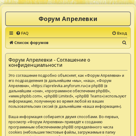
Форум Апрелевки
FAQ
Вход
П
Список форумов
о
и
Форум Апрелевки - Соглашение о
конфиденциальности
с
к
Это соглашение подробно объясняет, как «Форум Апрелевки» и
его подразделения (в дальнейшем «мы», «наш», «Форум
Апрелевки», «https://aprelevka.anyforum.ru») и phpBB (в
дальнейшем «они», «программное обеспечение phpBB»,
«www.phpbb.com», «phpBB Limited», «phpBB Teams») используют
информацию, полученную во время любой из ваших
пользовательских сессий (в дальнейшем «ваша информация»).
Ваша информация собирается двумя способами. Во-первых,
просмотр «Форум Апрелевки» приведёт к созданию
программным обеспечением phpBB определённого числа
cookies (небольшие текстовые файлы, загружаемые в папку