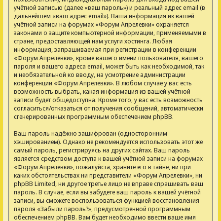
учётной записью (далее «ваш пароль») и реальный адрес email (в
дальнейшем «ваш адрес email»). Ваша информация из вашей
учётной записи на форумах «Форум Апрелевки» охраняется
законами о защите компьютерной информации, применяемыми в
стране, предоставляющей нам услуги хостинга. Любая
информация, запрашиваемая при регистрации в конференции
«Форум Апрелевки», кроме вашего имени пользователя, вашего
пароля и вашего адреса email, может быть как необходимой, так
и необязательной ко вводу, на усмотрение администрации
конференции «Форум Апрелевки». В любом случае у вас есть
возможность выбрать, какая информация из вашей учётной
записи будет общедоступна. Кроме того, у вас есть возможность
согласиться/отказаться от получения сообщений, автоматически
сгенерированных программным обеспечением phpBB.
Ваш пароль надёжно зашифрован (односторонним
хэшированием). Однако не рекомендуется использовать этот же
самый пароль, регистрируясь на других сайтах. Ваш пароль
является средством доступа к вашей учётной записи на форумах
«Форум Апрелевки», пожалуйста, храните его в тайне, ни при
каких обстоятельствах ни представители «Форум Апрелевки», ни
phpBB Limited, ни другое третье лицо не вправе спрашивать ваш
пароль. В случае, если вы забудете ваш пароль к вашей учётной
записи, вы сможете воспользоваться функцией восстановления
пароля «Забыли пароль?», предусмотренной программным
обеспечением phpBB. Вам будет необходимо ввести ваше имя