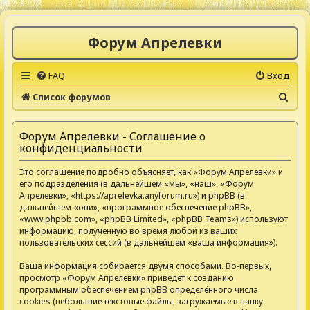
Форум Апрелевки
FAQ
Вход
П
Список форумов
о
и
Форум Апрелевки - Соглашение о
конфиденциальности
с
к
Это соглашение подробно объясняет, как «Форум Апрелевки» и
его подразделения (в дальнейшем «мы», «наш», «Форум
Апрелевки», «https://aprelevka.anyforum.ru») и phpBB (в
дальнейшем «они», «программное обеспечение phpBB»,
«www.phpbb.com», «phpBB Limited», «phpBB Teams») используют
информацию, полученную во время любой из ваших
пользовательских сессий (в дальнейшем «ваша информация»).
Ваша информация собирается двумя способами. Во-первых,
просмотр «Форум Апрелевки» приведёт к созданию
программным обеспечением phpBB определённого числа
cookies (небольшие текстовые файлы, загружаемые в папку