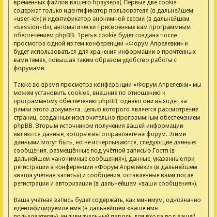
временных файлов вашего браузера). Первые две cookie
содержат только идентификатор пользователя (в дальнейшем
«user-id») и идентификатор анонимной сессии (в дальнейшем
«session-id»), автоматически присвоенные вам программным
обеспечением phpBB. Третья cookie будет создана после
просмотра одной из тем конференции «Форум Апрелевки» и
будет использоваться для хранения информации о прочтённых
вами темах, повышая таким образом удобство работы с
форумами.
Также во время просмотра конференции «Форум Апрелевки» мы
можем установить cookies, внешние по отношению к
программному обеспечению phpBB, однако они выходят за
рамки этого документа, целью которого является рассмотрение
страниц, созданных исключительно программным обеспечением
phpBB. Вторым источником получения вашей информации
являются данные, которые вы отправляете на форум. Этими
данными могут быть, но не исчерпываются, следующие данные:
сообщения, размещённые под учётной записью Гостя (в
дальнейшем «анонимные сообщения»), данные, указанные при
регистрации в конференции «Форум Апрелевки» (в дальнейшем
«ваша учётная запись») и сообщения, оставленные вами после
регистрации и авторизации (в дальнейшем «ваши сообщения»).
Ваша учётная запись будет содержать, как минимум, однозначно
идентифицируемое имя (в дальнейшем «ваше имя
пользователя»), индивидуальный пароль для входа под вашей