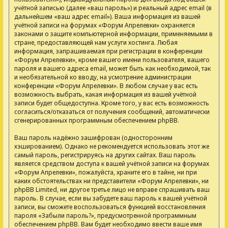
учётной записью (далее «ваш пароль») и реальный адрес email (в
дальнейшем «ваш адрес email»). Ваша информация из вашей
учётной записи на форумах «Форум Апрелевки» охраняется
законами о защите компьютерной информации, применяемыми в
стране, предоставляющей нам услуги хостинга. Любая
информация, запрашиваемая при регистрации в конференции
«Форум Апрелевки», кроме вашего имени пользователя, вашего
пароля и вашего адреса email, может быть как необходимой, так
и необязательной ко вводу, на усмотрение администрации
конференции «Форум Апрелевки». В любом случае у вас есть
возможность выбрать, какая информация из вашей учётной
записи будет общедоступна. Кроме того, у вас есть возможность
согласиться/отказаться от получения сообщений, автоматически
сгенерированных программным обеспечением phpBB.
Ваш пароль надёжно зашифрован (односторонним
хэшированием). Однако не рекомендуется использовать этот же
самый пароль, регистрируясь на других сайтах. Ваш пароль
является средством доступа к вашей учётной записи на форумах
«Форум Апрелевки», пожалуйста, храните его в тайне, ни при
каких обстоятельствах ни представители «Форум Апрелевки», ни
phpBB Limited, ни другое третье лицо не вправе спрашивать ваш
пароль. В случае, если вы забудете ваш пароль к вашей учётной
записи, вы сможете воспользоваться функцией восстановления
пароля «Забыли пароль?», предусмотренной программным
обеспечением phpBB. Вам будет необходимо ввести ваше имя