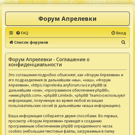
Форум Апрелевки
FAQ
Вход
П
Список форумов
о
и
Форум Апрелевки - Соглашение о
конфиденциальности
с
к
Это соглашение подробно объясняет, как «Форум Апрелевки» и
его подразделения (в дальнейшем «мы», «наш», «Форум
Апрелевки», «https://aprelevka.anyforum.ru») и phpBB (в
дальнейшем «они», «программное обеспечение phpBB»,
«www.phpbb.com», «phpBB Limited», «phpBB Teams») используют
информацию, полученную во время любой из ваших
пользовательских сессий (в дальнейшем «ваша информация»).
Ваша информация собирается двумя способами. Во-первых,
просмотр «Форум Апрелевки» приведёт к созданию
программным обеспечением phpBB определённого числа
cookies (небольшие текстовые файлы, загружаемые в папку