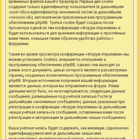
временных файлов вашего браузера). Первые две cookie
содержат только идентификатор пользователя (в дальнейшем
«user-id») и идентификатор анонимной сессии (в дальнейшем
«session-id»), автоматически присвоенные вам программным
обеспечением phpBB. Третья cookie будет создана после
просмотра одной из тем конференции «Форум Апрелевки» и
будет использоваться для хранения информации о прочтённых
вами темах, повышая таким образом удобство работы с
форумами.
Также во время просмотра конференции «Форум Апрелевки» мы
можем установить cookies, внешние по отношению к
программному обеспечению phpBB, однако они выходят за
рамки этого документа, целью которого является рассмотрение
страниц, созданных исключительно программным обеспечением
phpBB. Вторым источником получения вашей информации
являются данные, которые вы отправляете на форум. Этими
данными могут быть, но не исчерпываются, следующие данные:
сообщения, размещённые под учётной записью Гостя (в
дальнейшем «анонимные сообщения»), данные, указанные при
регистрации в конференции «Форум Апрелевки» (в дальнейшем
«ваша учётная запись») и сообщения, оставленные вами после
регистрации и авторизации (в дальнейшем «ваши сообщения»).
Ваша учётная запись будет содержать, как минимум, однозначно
идентифицируемое имя (в дальнейшем «ваше имя
пользователя»), индивидуальный пароль для входа под вашей