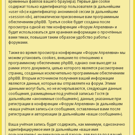
временных файлов вашего браузера). Первые две cookie
содержат только идентификатор пользователя (в дальнейшем
«user-id») и идентификатор анонимной сессии (в дальнейшем
«session-id»), автоматически присвоенные вам программным
обеспечением phpBB. Третья cookie будет создана после
просмотра одной из тем конференции «Форум Апрелевки» и
будет использоваться для хранения информации о прочтённых
вами темах, повышая таким образом удобство работы с
форумами.
Также во время просмотра конференции «Форум Апрелевки» мы
можем установить cookies, внешние по отношению к
программному обеспечению phpBB, однако они выходят за
рамки этого документа, целью которого является рассмотрение
страниц, созданных исключительно программным обеспечением
phpBB. Вторым источником получения вашей информации
являются данные, которые вы отправляете на форум. Этими
данными могут быть, но не исчерпываются, следующие данные:
сообщения, размещённые под учётной записью Гостя (в
дальнейшем «анонимные сообщения»), данные, указанные при
регистрации в конференции «Форум Апрелевки» (в дальнейшем
«ваша учётная запись») и сообщения, оставленные вами после
регистрации и авторизации (в дальнейшем «ваши сообщения»).
Ваша учётная запись будет содержать, как минимум, однозначно
идентифицируемое имя (в дальнейшем «ваше имя
пользователя»), индивидуальный пароль для входа под вашей