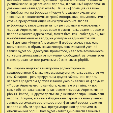
учётной записью (далее «ваш пароль») и реальный адрес email (в
дальнейшем «ваш адрес email»). Ваша информация из вашей
учётной записи на форумах «Форум Апрелевки» охраняется
законами о защите компьютерной информации, применяемыми в
стране, предоставляющей нам услуги хостинга. Любая
информация, запрашиваемая при регистрации в конференции
«Форум Апрелевки», кроме вашего имени пользователя, вашего
пароля и вашего адреса email, может быть как необходимой, так
и необязательной ко вводу, на усмотрение администрации
конференции «Форум Апрелевки». В любом случае у вас есть
возможность выбрать, какая информация из вашей учётной
записи будет общедоступна. Кроме того, у вас есть возможность
согласиться/отказаться от получения сообщений, автоматически
сгенерированных программным обеспечением phpBB.
Ваш пароль надёжно зашифрован (односторонним
хэшированием). Однако не рекомендуется использовать этот же
самый пароль, регистрируясь на других сайтах. Ваш пароль
является средством доступа к вашей учётной записи на форумах
«Форум Апрелевки», пожалуйста, храните его в тайне, ни при
каких обстоятельствах ни представители «Форум Апрелевки», ни
phpBB Limited, ни другое третье лицо не вправе спрашивать ваш
пароль. В случае, если вы забудете ваш пароль к вашей учётной
записи, вы сможете воспользоваться функцией восстановления
пароля «Забыли пароль?», предусмотренной программным
обеспечением phpBB. Вам будет необходимо ввести ваше имя