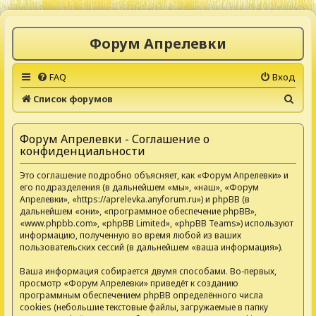
Форум Апрелевки
FAQ
Вход
П
Список форумов
о
и
Форум Апрелевки - Соглашение о
конфиденциальности
с
к
Это соглашение подробно объясняет, как «Форум Апрелевки» и
его подразделения (в дальнейшем «мы», «наш», «Форум
Апрелевки», «https://aprelevka.anyforum.ru») и phpBB (в
дальнейшем «они», «программное обеспечение phpBB»,
«www.phpbb.com», «phpBB Limited», «phpBB Teams») используют
информацию, полученную во время любой из ваших
пользовательских сессий (в дальнейшем «ваша информация»).
Ваша информация собирается двумя способами. Во-первых,
просмотр «Форум Апрелевки» приведёт к созданию
программным обеспечением phpBB определённого числа
cookies (небольшие текстовые файлы, загружаемые в папку