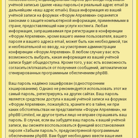
учётной записью (далее «ваш пароль») и реальный адрес email (в
дальнейшем «ваш адрес email»). Ваша информация из вашей
учётной записи на форумах «Форум Апрелевки» охраняется
законами о защите компьютерной информации, применяемыми в
стране, предоставляющей нам услуги хостинга. Любая
информация, запрашиваемая при регистрации в конференции
«Форум Апрелевки», кроме вашего имени пользователя, вашего
пароля и вашего адреса email, может быть как необходимой, так
и необязательной ко вводу, на усмотрение администрации
конференции «Форум Апрелевки». В любом случае у вас есть
возможность выбрать, какая информация из вашей учётной
записи будет общедоступна. Кроме того, у вас есть возможность
согласиться/отказаться от получения сообщений, автоматически
сгенерированных программным обеспечением phpBB.
Ваш пароль надёжно зашифрован (односторонним
хэшированием). Однако не рекомендуется использовать этот же
самый пароль, регистрируясь на других сайтах. Ваш пароль
является средством доступа к вашей учётной записи на форумах
«Форум Апрелевки», пожалуйста, храните его в тайне, ни при
каких обстоятельствах ни представители «Форум Апрелевки», ни
phpBB Limited, ни другое третье лицо не вправе спрашивать ваш
пароль. В случае, если вы забудете ваш пароль к вашей учётной
записи, вы сможете воспользоваться функцией восстановления
пароля «Забыли пароль?», предусмотренной программным
обеспечением phpBB. Вам будет необходимо ввести ваше имя