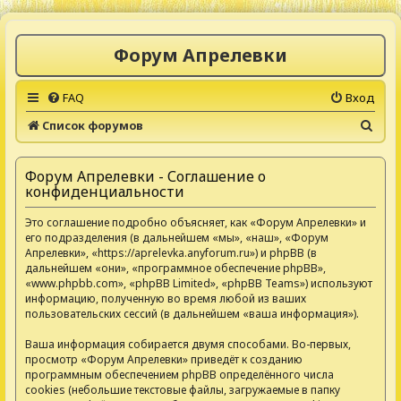
Форум Апрелевки
FAQ
Вход
П
Список форумов
о
и
Форум Апрелевки - Соглашение о
конфиденциальности
с
к
Это соглашение подробно объясняет, как «Форум Апрелевки» и
его подразделения (в дальнейшем «мы», «наш», «Форум
Апрелевки», «https://aprelevka.anyforum.ru») и phpBB (в
дальнейшем «они», «программное обеспечение phpBB»,
«www.phpbb.com», «phpBB Limited», «phpBB Teams») используют
информацию, полученную во время любой из ваших
пользовательских сессий (в дальнейшем «ваша информация»).
Ваша информация собирается двумя способами. Во-первых,
просмотр «Форум Апрелевки» приведёт к созданию
программным обеспечением phpBB определённого числа
cookies (небольшие текстовые файлы, загружаемые в папку