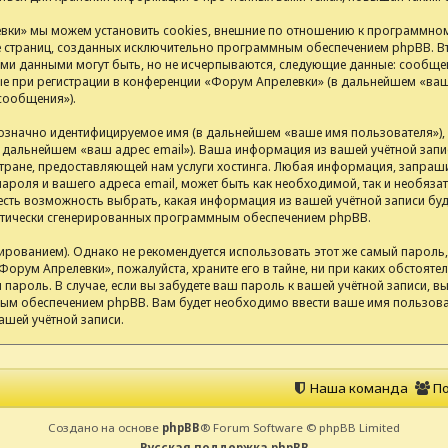
ки» мы можем установить cookies, внешние по отношению к программном
ие страниц, созданных исключительно программным обеспечением phpBB.
ими данными могут быть, но не исчерпываются, следующие данные: сообщен
 при регистрации в конференции «Форум Апрелевки» (в дальнейшем «ваша
сообщения»).
нозначно идентифицируемое имя (в дальнейшем «ваше имя пользователя»)
(в дальнейшем «ваш адрес email»). Ваша информация из вашей учётной за
ране, предоставляющей нам услуги хостинга. Любая информация, запраш
ароля и вашего адреса email, может быть как необходимой, так и необяза
сть возможность выбрать, какая информация из вашей учётной записи буде
матически сгенерированных программным обеспечением phpBB.
анием). Однако не рекомендуется использовать этот же самый пароль, р
Форум Апрелевки», пожалуйста, храните его в тайне, ни при каких обстоят
ш пароль. В случае, если вы забудете ваш пароль к вашей учётной записи,
м обеспечением phpBB. Вам будет необходимо ввести ваше имя пользоват
ашей учётной записи.
Наша команда
По
Создано на основе
phpBB
® Forum Software © phpBB Limited
Русская поддержка phpBB