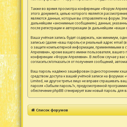
Также во время просмотра конференции «Форум Апрелев
этого документа, целью которого является рассмотрен
являются данные, которые вы отправляете на форум. Эт
дальнейшем «анонимные сообщения»), данные, указанные
после регистрации и авторизации (в дальнейшем «ваши 
Ваша учётная запись будет содержать, как минимум, од
записью (далее «ваш пароль») и реальный адрес email 
о защите компьютерной информации, применяемыми в ст
Апрелевки», кроме вашего имени пользователя, вашего п
конференции «Форум Апрелевки». В любом случае у вас е
согласиться/отказаться от получения сообщений, авто
Ваш пароль надёжно зашифрован (односторонним хэширов
средством доступа к вашей учётной записи на форумах «
Limited, ни другое третье лицо не вправе спрашивать ва
пароля «Забыли пароль?», предусмотренной программны
обеспечение phpBB сгенерирует вам новый пароль для в
Список форумов