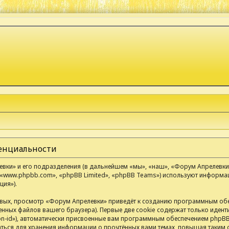
денциальности
ки» и его подразделения (в дальнейшем «мы», «наш», «Форум Апрелевки», «
«www.phpbb.com», «phpBB Limited», «phpBB Teams») используют информа
ия»).
вых, просмотр «Форум Апрелевки» приведёт к созданию программным обе
нных файлов вашего браузера). Первые две cookie содержат только иденти
n-id»), автоматически присвоенные вам программным обеспечением phpBB.
аться для хранения информации о прочтённых вами темах, повышая таким