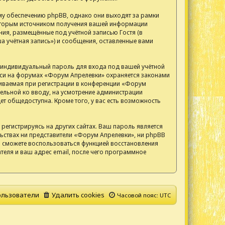
у обеспечению phpBB, однако они выходят за рамки
 Вторым источником получения вашей информации
ия, размещённые под учётной записью Гостя (в
 учётная запись») и сообщения, оставленные вами
, индивидуальный пароль для входа под вашей учётной
писи на форумах «Форум Апрелевки» охраняется законами
иваемая при регистрации в конференции «Форум
тельной ко вводу, на усмотрение администрации
т общедоступна. Кроме того, у вас есть возможность
егистрируясь на других сайтах. Ваш пароль является
ельствах ни представители «Форум Апрелевки», ни phpBB
 вы сможете воспользоваться функцией восстановления
еля и ваш адрес email, после чего программное
льзователи
Удалить cookies
Часовой пояс:
UTC