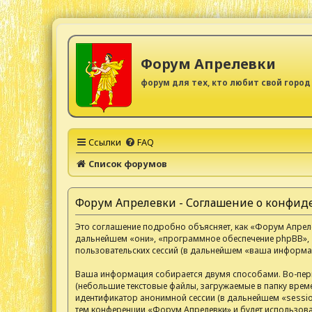
Форум Апрелевки
форум для тех, кто любит свой город
Ссылки
FAQ
Список форумов
Форум Апрелевки - Соглашение о конфи
Это соглашение подробно объясняет, как «Форум Апрелев
дальнейшем «они», «программное обеспечение phpBB», 
пользовательских сессий (в дальнейшем «ваша информац
Ваша информация собирается двумя способами. Во-пер
(небольшие текстовые файлы, загружаемые в папку време
идентификатор анонимной сессии (в дальнейшем «sessio
тем конференции «Форум Апрелевки» и будет использов