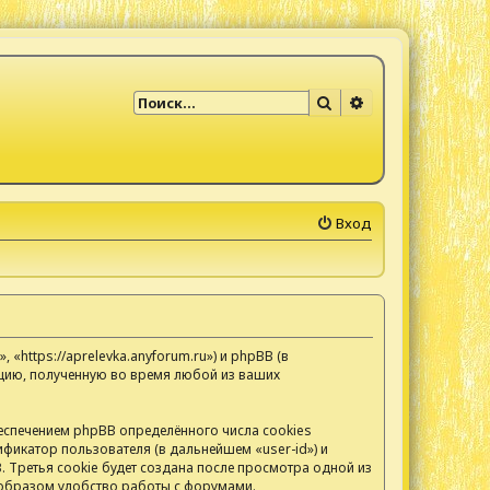
Поиск
Расширенный по
Вход
https://aprelevka.anyforum.ru») и phpBB (в
цию, полученную во время любой из ваших
спечением phpBB определённого числа cookies
фикатор пользователя (в дальнейшем «user-id») и
 Третья cookie будет создана после просмотра одной из
 образом удобство работы с форумами.