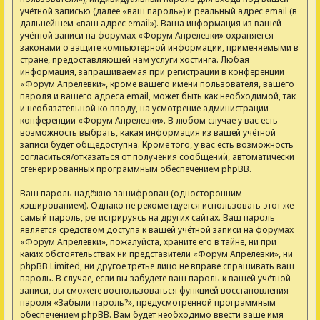
учётной записью (далее «ваш пароль») и реальный адрес email (в
дальнейшем «ваш адрес email»). Ваша информация из вашей
учётной записи на форумах «Форум Апрелевки» охраняется
законами о защите компьютерной информации, применяемыми в
стране, предоставляющей нам услуги хостинга. Любая
информация, запрашиваемая при регистрации в конференции
«Форум Апрелевки», кроме вашего имени пользователя, вашего
пароля и вашего адреса email, может быть как необходимой, так
и необязательной ко вводу, на усмотрение администрации
конференции «Форум Апрелевки». В любом случае у вас есть
возможность выбрать, какая информация из вашей учётной
записи будет общедоступна. Кроме того, у вас есть возможность
согласиться/отказаться от получения сообщений, автоматически
сгенерированных программным обеспечением phpBB.
Ваш пароль надёжно зашифрован (односторонним
хэшированием). Однако не рекомендуется использовать этот же
самый пароль, регистрируясь на других сайтах. Ваш пароль
является средством доступа к вашей учётной записи на форумах
«Форум Апрелевки», пожалуйста, храните его в тайне, ни при
каких обстоятельствах ни представители «Форум Апрелевки», ни
phpBB Limited, ни другое третье лицо не вправе спрашивать ваш
пароль. В случае, если вы забудете ваш пароль к вашей учётной
записи, вы сможете воспользоваться функцией восстановления
пароля «Забыли пароль?», предусмотренной программным
обеспечением phpBB. Вам будет необходимо ввести ваше имя