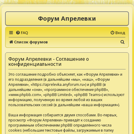
Форум Апрелевки
FAQ
Вход
П
Список форумов
о
и
Форум Апрелевки - Соглашение о
конфиденциальности
с
к
Это соглашение подробно объясняет, как «Форум Апрелевки» и
его подразделения (в дальнейшем «мы», «наш», «Форум
Апрелевки», «https://aprelevka.anyforum.ru») и phpBB (в
дальнейшем «они», «программное обеспечение phpBB»,
«www.phpbb.com», «phpBB Limited», «phpBB Teams») используют
информацию, полученную во время любой из ваших
пользовательских сессий (в дальнейшем «ваша информация»).
Ваша информация собирается двумя способами. Во-первых,
просмотр «Форум Апрелевки» приведёт к созданию
программным обеспечением phpBB определённого числа
cookies (небольшие текстовые файлы, загружаемые в папку