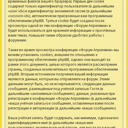
временных файлов вашего браузера). Первые две cookie
содержат только идентификатор пользователя (в дальнейшем
«user-id») и идентификатор анонимной сессии (в дальнейшем
«session-id»), автоматически присвоенные вам программным
обеспечением phpBB. Третья cookie будет создана после
просмотра одной из тем конференции «Форум Апрелевки» и
будет использоваться для хранения информации о прочтённых
вами темах, повышая таким образом удобство работы с
форумами.
Также во время просмотра конференции «Форум Апрелевки» мы
можем установить cookies, внешние по отношению к
программному обеспечению phpBB, однако они выходят за
рамки этого документа, целью которого является рассмотрение
страниц, созданных исключительно программным обеспечением
phpBB. Вторым источником получения вашей информации
являются данные, которые вы отправляете на форум. Этими
данными могут быть, но не исчерпываются, следующие данные:
сообщения, размещённые под учётной записью Гостя (в
дальнейшем «анонимные сообщения»), данные, указанные при
регистрации в конференции «Форум Апрелевки» (в дальнейшем
«ваша учётная запись») и сообщения, оставленные вами после
регистрации и авторизации (в дальнейшем «ваши сообщения»).
Ваша учётная запись будет содержать, как минимум, однозначно
идентифицируемое имя (в дальнейшем «ваше имя
пользователя»), индивидуальный пароль для входа под вашей