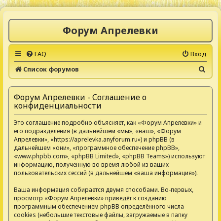
Форум Апрелевки
FAQ
Вход
П
Список форумов
о
и
Форум Апрелевки - Соглашение о
конфиденциальности
с
к
Это соглашение подробно объясняет, как «Форум Апрелевки» и
его подразделения (в дальнейшем «мы», «наш», «Форум
Апрелевки», «https://aprelevka.anyforum.ru») и phpBB (в
дальнейшем «они», «программное обеспечение phpBB»,
«www.phpbb.com», «phpBB Limited», «phpBB Teams») используют
информацию, полученную во время любой из ваших
пользовательских сессий (в дальнейшем «ваша информация»).
Ваша информация собирается двумя способами. Во-первых,
просмотр «Форум Апрелевки» приведёт к созданию
программным обеспечением phpBB определённого числа
cookies (небольшие текстовые файлы, загружаемые в папку