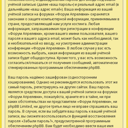
учётной записью (далее «ваш пароль») и реальный адрес email (в
дальнейшем «ваш адрес email»). Ваша информация из вашей
учётной записи на форумах «Форум Апрелевки» охраняется
законами о защите компьютерной информации, применяемыми в
стране, предоставляющей нам услуги хостинга. Любая
информация, запрашиваемая при регистрации в конференции
«Форум Апрелевки», кроме вашего имени пользователя, вашего
пароля и вашего адреса email, может быть как необходимой, так
и необязательной ко вводу, на усмотрение администрации
конференции «Форум Апрелевки». В любом случае у вас есть
возможность выбрать, какая информация из вашей учётной
записи будет общедоступна. Кроме того, у вас есть возможность
согласиться/отказаться от получения сообщений, автоматически
сгенерированных программным обеспечением phpBB.
Ваш пароль надёжно зашифрован (односторонним
хэшированием). Однако не рекомендуется использовать этот же
самый пароль, регистрируясь на других сайтах. Ваш пароль
является средством доступа к вашей учётной записи на форумах
«Форум Апрелевки», пожалуйста, храните его в тайне, ни при
каких обстоятельствах ни представители «Форум Апрелевки», ни
phpBB Limited, ни другое третье лицо не вправе спрашивать ваш
пароль. В случае, если вы забудете ваш пароль к вашей учётной
записи, вы сможете воспользоваться функцией восстановления
пароля «Забыли пароль?», предусмотренной программным
обеспечением phpBB. Вам будет необходимо ввести ваше имя