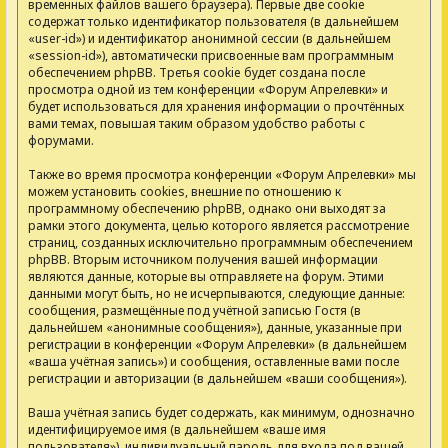
временных файлов вашего браузера). Первые две cookie
содержат только идентификатор пользователя (в дальнейшем
«user-id») и идентификатор анонимной сессии (в дальнейшем
«session-id»), автоматически присвоенные вам программным
обеспечением phpBB. Третья cookie будет создана после
просмотра одной из тем конференции «Форум Апрелевки» и
будет использоваться для хранения информации о прочтённых
вами темах, повышая таким образом удобство работы с
форумами.
Также во время просмотра конференции «Форум Апрелевки» мы
можем установить cookies, внешние по отношению к
программному обеспечению phpBB, однако они выходят за
рамки этого документа, целью которого является рассмотрение
страниц, созданных исключительно программным обеспечением
phpBB. Вторым источником получения вашей информации
являются данные, которые вы отправляете на форум. Этими
данными могут быть, но не исчерпываются, следующие данные:
сообщения, размещённые под учётной записью Гостя (в
дальнейшем «анонимные сообщения»), данные, указанные при
регистрации в конференции «Форум Апрелевки» (в дальнейшем
«ваша учётная запись») и сообщения, оставленные вами после
регистрации и авторизации (в дальнейшем «ваши сообщения»).
Ваша учётная запись будет содержать, как минимум, однозначно
идентифицируемое имя (в дальнейшем «ваше имя
пользователя»), индивидуальный пароль для входа под вашей