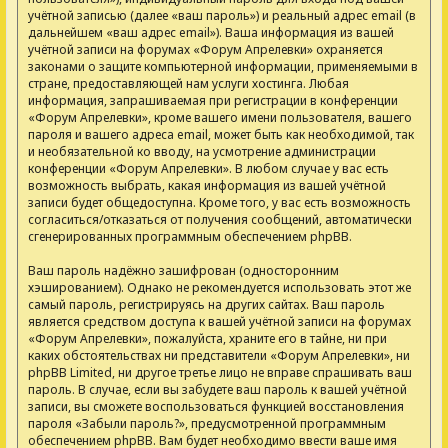
учётной записью (далее «ваш пароль») и реальный адрес email (в
дальнейшем «ваш адрес email»). Ваша информация из вашей
учётной записи на форумах «Форум Апрелевки» охраняется
законами о защите компьютерной информации, применяемыми в
стране, предоставляющей нам услуги хостинга. Любая
информация, запрашиваемая при регистрации в конференции
«Форум Апрелевки», кроме вашего имени пользователя, вашего
пароля и вашего адреса email, может быть как необходимой, так
и необязательной ко вводу, на усмотрение администрации
конференции «Форум Апрелевки». В любом случае у вас есть
возможность выбрать, какая информация из вашей учётной
записи будет общедоступна. Кроме того, у вас есть возможность
согласиться/отказаться от получения сообщений, автоматически
сгенерированных программным обеспечением phpBB.
Ваш пароль надёжно зашифрован (односторонним
хэшированием). Однако не рекомендуется использовать этот же
самый пароль, регистрируясь на других сайтах. Ваш пароль
является средством доступа к вашей учётной записи на форумах
«Форум Апрелевки», пожалуйста, храните его в тайне, ни при
каких обстоятельствах ни представители «Форум Апрелевки», ни
phpBB Limited, ни другое третье лицо не вправе спрашивать ваш
пароль. В случае, если вы забудете ваш пароль к вашей учётной
записи, вы сможете воспользоваться функцией восстановления
пароля «Забыли пароль?», предусмотренной программным
обеспечением phpBB. Вам будет необходимо ввести ваше имя