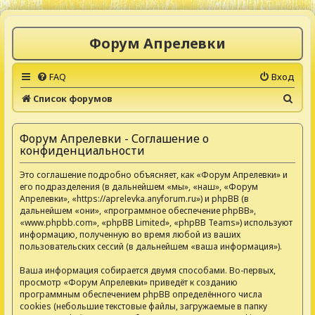
Форум Апрелевки
FAQ
Вход
П
Список форумов
о
и
Форум Апрелевки - Соглашение о
конфиденциальности
с
к
Это соглашение подробно объясняет, как «Форум Апрелевки» и
его подразделения (в дальнейшем «мы», «наш», «Форум
Апрелевки», «https://aprelevka.anyforum.ru») и phpBB (в
дальнейшем «они», «программное обеспечение phpBB»,
«www.phpbb.com», «phpBB Limited», «phpBB Teams») используют
информацию, полученную во время любой из ваших
пользовательских сессий (в дальнейшем «ваша информация»).
Ваша информация собирается двумя способами. Во-первых,
просмотр «Форум Апрелевки» приведёт к созданию
программным обеспечением phpBB определённого числа
cookies (небольшие текстовые файлы, загружаемые в папку