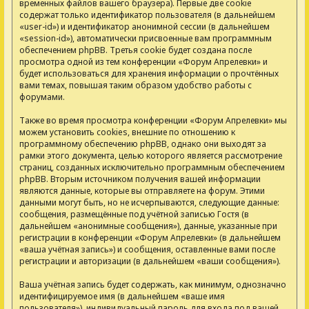
временных файлов вашего браузера). Первые две cookie
содержат только идентификатор пользователя (в дальнейшем
«user-id») и идентификатор анонимной сессии (в дальнейшем
«session-id»), автоматически присвоенные вам программным
обеспечением phpBB. Третья cookie будет создана после
просмотра одной из тем конференции «Форум Апрелевки» и
будет использоваться для хранения информации о прочтённых
вами темах, повышая таким образом удобство работы с
форумами.
Также во время просмотра конференции «Форум Апрелевки» мы
можем установить cookies, внешние по отношению к
программному обеспечению phpBB, однако они выходят за
рамки этого документа, целью которого является рассмотрение
страниц, созданных исключительно программным обеспечением
phpBB. Вторым источником получения вашей информации
являются данные, которые вы отправляете на форум. Этими
данными могут быть, но не исчерпываются, следующие данные:
сообщения, размещённые под учётной записью Гостя (в
дальнейшем «анонимные сообщения»), данные, указанные при
регистрации в конференции «Форум Апрелевки» (в дальнейшем
«ваша учётная запись») и сообщения, оставленные вами после
регистрации и авторизации (в дальнейшем «ваши сообщения»).
Ваша учётная запись будет содержать, как минимум, однозначно
идентифицируемое имя (в дальнейшем «ваше имя
пользователя»), индивидуальный пароль для входа под вашей