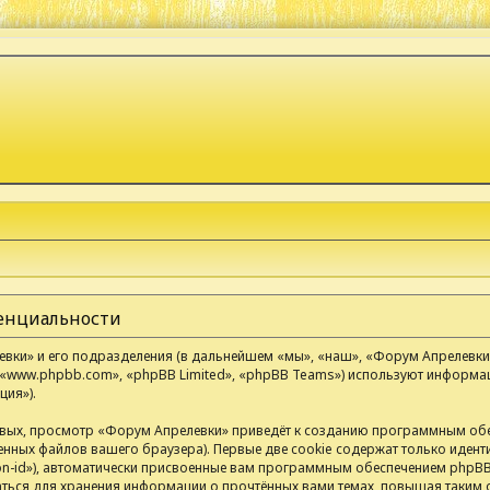
денциальности
ки» и его подразделения (в дальнейшем «мы», «наш», «Форум Апрелевки», «
«www.phpbb.com», «phpBB Limited», «phpBB Teams») используют информа
ия»).
вых, просмотр «Форум Апрелевки» приведёт к созданию программным обе
нных файлов вашего браузера). Первые две cookie содержат только иденти
n-id»), автоматически присвоенные вам программным обеспечением phpBB.
аться для хранения информации о прочтённых вами темах, повышая таким