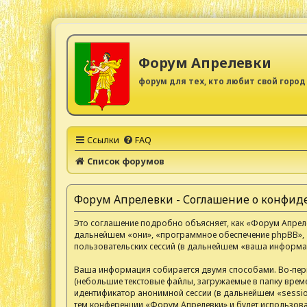
Форум Апрелевки
форум для тех, кто любит свой город
Ссылки
FAQ
Список форумов
Форум Апрелевки - Соглашение о конфи
Это соглашение подробно объясняет, как «Форум Апрелев
дальнейшем «они», «программное обеспечение phpBB», 
пользовательских сессий (в дальнейшем «ваша информац
Ваша информация собирается двумя способами. Во-пер
(небольшие текстовые файлы, загружаемые в папку време
идентификатор анонимной сессии (в дальнейшем «sessio
тем конференции «Форум Апрелевки» и будет использов