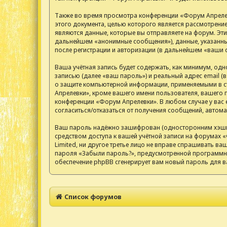
Также во время просмотра конференции «Форум Апрелев
этого документа, целью которого является рассмотрен
являются данные, которые вы отправляете на форум. Эт
дальнейшем «анонимные сообщения»), данные, указанные
после регистрации и авторизации (в дальнейшем «ваши 
Ваша учётная запись будет содержать, как минимум, од
записью (далее «ваш пароль») и реальный адрес email 
о защите компьютерной информации, применяемыми в ст
Апрелевки», кроме вашего имени пользователя, вашего п
конференции «Форум Апрелевки». В любом случае у вас е
согласиться/отказаться от получения сообщений, авто
Ваш пароль надёжно зашифрован (односторонним хэширов
средством доступа к вашей учётной записи на форумах «
Limited, ни другое третье лицо не вправе спрашивать ва
пароля «Забыли пароль?», предусмотренной программны
обеспечение phpBB сгенерирует вам новый пароль для в
Список форумов