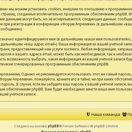
ки» мы можем установить cookies, внешние по отношению к программном
ие страниц, созданных исключительно программным обеспечением phpBB.
ими данными могут быть, но не исчерпываются, следующие данные: сообщен
 при регистрации в конференции «Форум Апрелевки» (в дальнейшем «ваша
сообщения»).
нозначно идентифицируемое имя (в дальнейшем «ваше имя пользователя»)
(в дальнейшем «ваш адрес email»). Ваша информация из вашей учётной за
ране, предоставляющей нам услуги хостинга. Любая информация, запраш
ароля и вашего адреса email, может быть как необходимой, так и необяза
сть возможность выбрать, какая информация из вашей учётной записи буде
матически сгенерированных программным обеспечением phpBB.
анием). Однако не рекомендуется использовать этот же самый пароль, р
Форум Апрелевки», пожалуйста, храните его в тайне, ни при каких обстоят
ш пароль. В случае, если вы забудете ваш пароль к вашей учётной записи,
м обеспечением phpBB. Вам будет необходимо ввести ваше имя пользоват
ашей учётной записи.
Наша команда
По
Создано на основе
phpBB
® Forum Software © phpBB Limited
Русская поддержка phpBB