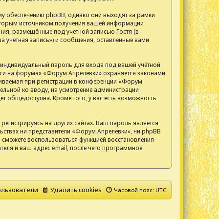
у обеспечению phpBB, однако они выходят за рамки
 Вторым источником получения вашей информации
ия, размещённые под учётной записью Гостя (в
 учётная запись») и сообщения, оставленные вами
, индивидуальный пароль для входа под вашей учётной
писи на форумах «Форум Апрелевки» охраняется законами
иваемая при регистрации в конференции «Форум
тельной ко вводу, на усмотрение администрации
т общедоступна. Кроме того, у вас есть возможность
егистрируясь на других сайтах. Ваш пароль является
ельствах ни представители «Форум Апрелевки», ни phpBB
 вы сможете воспользоваться функцией восстановления
еля и ваш адрес email, после чего программное
льзователи
Удалить cookies
Часовой пояс:
UTC