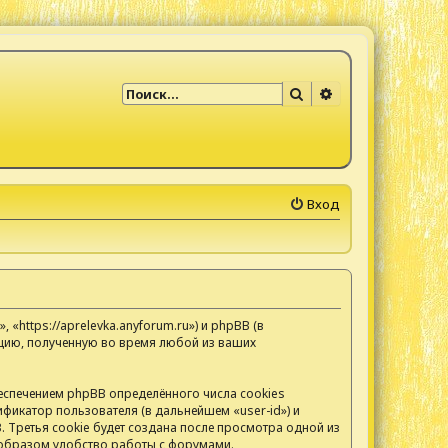
Поиск
Расширенный по
Вход
https://aprelevka.anyforum.ru») и phpBB (в
цию, полученную во время любой из ваших
спечением phpBB определённого числа cookies
фикатор пользователя (в дальнейшем «user-id») и
 Третья cookie будет создана после просмотра одной из
 образом удобство работы с форумами.