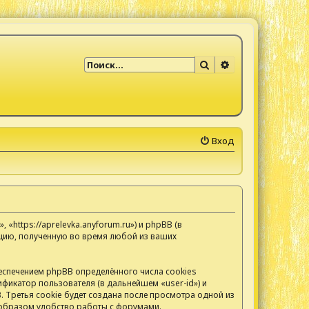
Поиск
Расширенный по
Вход
https://aprelevka.anyforum.ru») и phpBB (в
цию, полученную во время любой из ваших
спечением phpBB определённого числа cookies
фикатор пользователя (в дальнейшем «user-id») и
 Третья cookie будет создана после просмотра одной из
 образом удобство работы с форумами.