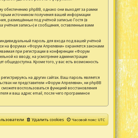
у обеспечению phpBB, однако они выходят за рамки
 Вторым источником получения вашей информации
ия, размещённые под учётной записью Гостя (в
 учётная запись») и сообщения, оставленные вами
, индивидуальный пароль для входа под вашей учётной
писи на форумах «Форум Апрелевки» охраняется законами
иваемая при регистрации в конференции «Форум
тельной ко вводу, на усмотрение администрации
т общедоступна. Кроме того, у вас есть возможность
егистрируясь на других сайтах. Ваш пароль является
ельствах ни представители «Форум Апрелевки», ни phpBB
 вы сможете воспользоваться функцией восстановления
еля и ваш адрес email, после чего программное
льзователи
Удалить cookies
Часовой пояс:
UTC