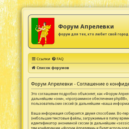
Форум Апрелевки
форум для тех, кто любит свой город
Ссылки
FAQ
Список форумов
Форум Апрелевки - Соглашение о конфи
Это соглашение подробно объясняет, как «Форум Апрелев
дальнейшем «они», «программное обеспечение phpBB», 
пользовательских сессий (в дальнейшем «ваша информац
Ваша информация собирается двумя способами. Во-пер
(небольшие текстовые файлы, загружаемые в папку време
идентификатор анонимной сессии (в дальнейшем «sessio
тем конференции «Форум Апрелевки» и будет использов