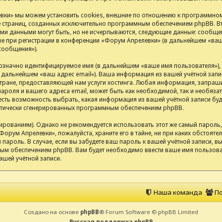
ки» мы можем установить cookies, внешние по отношению к программном
ие страниц, созданных исключительно программным обеспечением phpBB.
ими данными могут быть, но не исчерпываются, следующие данные: сообщен
 при регистрации в конференции «Форум Апрелевки» (в дальнейшем «ваша
сообщения»).
нозначно идентифицируемое имя (в дальнейшем «ваше имя пользователя»)
(в дальнейшем «ваш адрес email»). Ваша информация из вашей учётной за
ране, предоставляющей нам услуги хостинга. Любая информация, запраш
ароля и вашего адреса email, может быть как необходимой, так и необяза
сть возможность выбрать, какая информация из вашей учётной записи буде
матически сгенерированных программным обеспечением phpBB.
анием). Однако не рекомендуется использовать этот же самый пароль, р
Форум Апрелевки», пожалуйста, храните его в тайне, ни при каких обстоят
ш пароль. В случае, если вы забудете ваш пароль к вашей учётной записи,
м обеспечением phpBB. Вам будет необходимо ввести ваше имя пользоват
ашей учётной записи.
Наша команда
По
Создано на основе
phpBB
® Forum Software © phpBB Limited
Русская поддержка phpBB