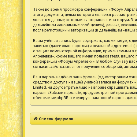
Также во время просмотра конференции «Форум Апрелев
этого документа, целью которого является рассмотрен
являются данные, которые вы отправляете на форум. Эт
дальнейшем «анонимные сообщения»), данные, указанные
после регистрации и авторизации (в дальнейшем «ваши 
Ваша учётная запись будет содержать, как минимум, од
записью (далее «ваш пароль») и реальный адрес email 
о защите компьютерной информации, применяемыми в ст
Апрелевки», кроме вашего имени пользователя, вашего п
конференции «Форум Апрелевки». В любом случае у вас е
согласиться/отказаться от получения сообщений, авто
Ваш пароль надёжно зашифрован (односторонним хэширов
средством доступа к вашей учётной записи на форумах «
Limited, ни другое третье лицо не вправе спрашивать ва
пароля «Забыли пароль?», предусмотренной программны
обеспечение phpBB сгенерирует вам новый пароль для в
Список форумов