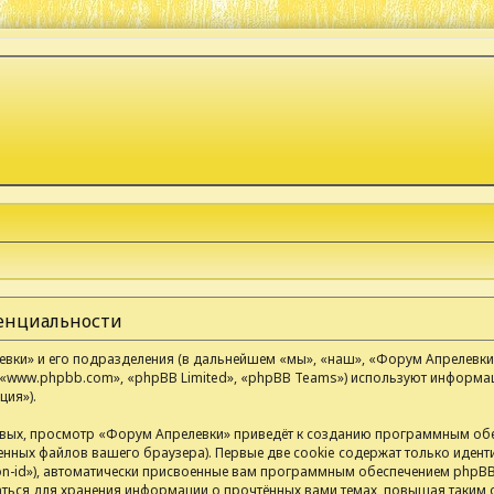
денциальности
ки» и его подразделения (в дальнейшем «мы», «наш», «Форум Апрелевки», «
«www.phpbb.com», «phpBB Limited», «phpBB Teams») используют информа
ия»).
вых, просмотр «Форум Апрелевки» приведёт к созданию программным обе
нных файлов вашего браузера). Первые две cookie содержат только иденти
n-id»), автоматически присвоенные вам программным обеспечением phpBB.
аться для хранения информации о прочтённых вами темах, повышая таким