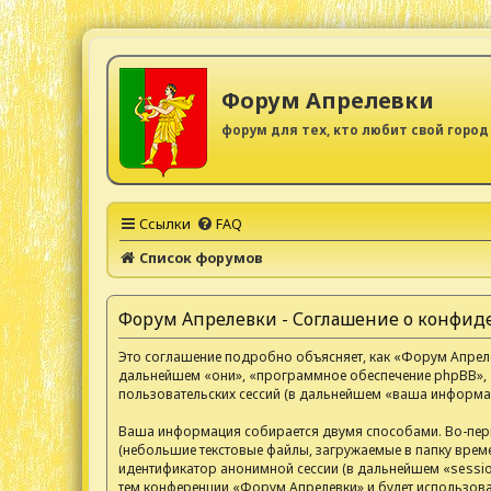
Форум Апрелевки
форум для тех, кто любит свой город
Ссылки
FAQ
Список форумов
Форум Апрелевки - Соглашение о конфи
Это соглашение подробно объясняет, как «Форум Апрелев
дальнейшем «они», «программное обеспечение phpBB», 
пользовательских сессий (в дальнейшем «ваша информац
Ваша информация собирается двумя способами. Во-пер
(небольшие текстовые файлы, загружаемые в папку време
идентификатор анонимной сессии (в дальнейшем «sessio
тем конференции «Форум Апрелевки» и будет использов