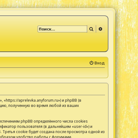
Поиск
Расширенный по
Вход
https://aprelevka.anyforum.ru») и phpBB (в
цию, полученную во время любой из ваших
спечением phpBB определённого числа cookies
фикатор пользователя (в дальнейшем «user-id») и
 Третья cookie будет создана после просмотра одной из
 образом удобство работы с форумами.