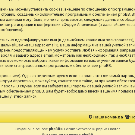
ки» мы можем установить cookies, внешние по отношению к программном
ие страниц, созданных исключительно программным обеспечением phpBB.
ими данными могут быть, но не исчерпываются, следующие данные: сообщен
 при регистрации в конференции «Форум Апрелевки» (в дальнейшем «ваша
сообщения»).
нозначно идентифицируемое имя (в дальнейшем «ваше имя пользователя»)
(в дальнейшем «ваш адрес email»). Ваша информация из вашей учётной за
ране, предоставляющей нам услуги хостинга. Любая информация, запраш
ароля и вашего адреса email, может быть как необходимой, так и необяза
сть возможность выбрать, какая информация из вашей учётной записи буде
матически сгенерированных программным обеспечением phpBB.
анием). Однако не рекомендуется использовать этот же самый пароль, р
Форум Апрелевки», пожалуйста, храните его в тайне, ни при каких обстоят
ш пароль. В случае, если вы забудете ваш пароль к вашей учётной записи,
м обеспечением phpBB. Вам будет необходимо ввести ваше имя пользоват
ашей учётной записи.
Наша команда
По
Создано на основе
phpBB
® Forum Software © phpBB Limited
Русская поддержка phpBB