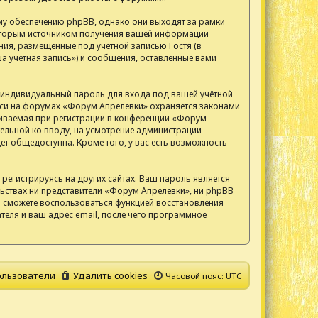
у обеспечению phpBB, однако они выходят за рамки
 Вторым источником получения вашей информации
ия, размещённые под учётной записью Гостя (в
 учётная запись») и сообщения, оставленные вами
, индивидуальный пароль для входа под вашей учётной
писи на форумах «Форум Апрелевки» охраняется законами
иваемая при регистрации в конференции «Форум
тельной ко вводу, на усмотрение администрации
т общедоступна. Кроме того, у вас есть возможность
егистрируясь на других сайтах. Ваш пароль является
ельствах ни представители «Форум Апрелевки», ни phpBB
 вы сможете воспользоваться функцией восстановления
еля и ваш адрес email, после чего программное
льзователи
Удалить cookies
Часовой пояс:
UTC