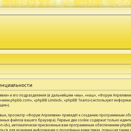
денциальности
ки» и его подразделения (в дальнейшем «мы», «наш», «Форум Апрелевки», «
«www.phpbb.com», «phpBB Limited», «phpBB Teams») используют информа
ия»).
вых, просмотр «Форум Апрелевки» приведёт к созданию программным обе
нных файлов вашего браузера). Первые две cookie содержат только иденти
n-id»), автоматически присвоенные вам программным обеспечением phpBB.
аться для хранения информации о прочтённых вами темах, повышая таким