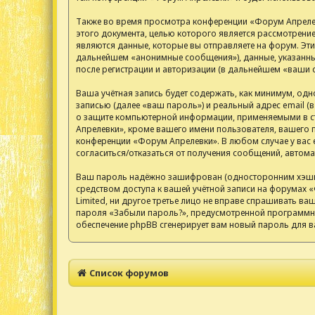
Также во время просмотра конференции «Форум Апрелев
этого документа, целью которого является рассмотрен
являются данные, которые вы отправляете на форум. Эт
дальнейшем «анонимные сообщения»), данные, указанные
после регистрации и авторизации (в дальнейшем «ваши 
Ваша учётная запись будет содержать, как минимум, од
записью (далее «ваш пароль») и реальный адрес email 
о защите компьютерной информации, применяемыми в ст
Апрелевки», кроме вашего имени пользователя, вашего п
конференции «Форум Апрелевки». В любом случае у вас е
согласиться/отказаться от получения сообщений, авто
Ваш пароль надёжно зашифрован (односторонним хэширов
средством доступа к вашей учётной записи на форумах «
Limited, ни другое третье лицо не вправе спрашивать ва
пароля «Забыли пароль?», предусмотренной программны
обеспечение phpBB сгенерирует вам новый пароль для в
Список форумов