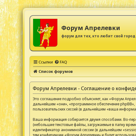
Форум Апрелевки
форум для тех, кто любит свой город
Ссылки
FAQ
Список форумов
Форум Апрелевки - Соглашение о конфи
Это соглашение подробно объясняет, как «Форум Апрелев
дальнейшем «они», «программное обеспечение phpBB», 
пользовательских сессий (в дальнейшем «ваша информац
Ваша информация собирается двумя способами. Во-пер
(небольшие текстовые файлы, загружаемые в папку време
идентификатор анонимной сессии (в дальнейшем «sessio
тем конференции «Форум Апрелевки» и будет использов