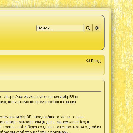
Поиск
Расширенный по
Вход
https://aprelevka.anyforum.ru») и phpBB (в
цию, полученную во время любой из ваших
спечением phpBB определённого числа cookies
фикатор пользователя (в дальнейшем «user-id») и
 Третья cookie будет создана после просмотра одной из
 образом удобство работы с форумами.