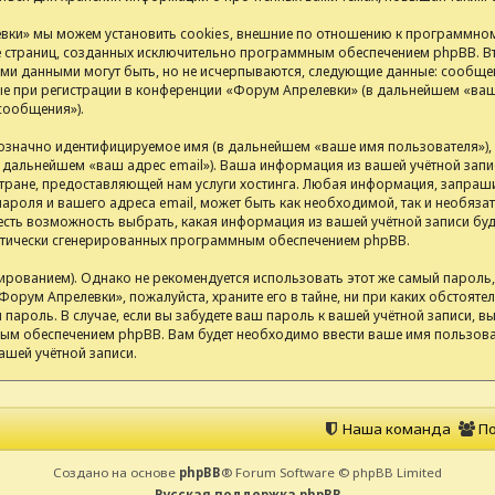
ки» мы можем установить cookies, внешние по отношению к программном
ие страниц, созданных исключительно программным обеспечением phpBB.
ими данными могут быть, но не исчерпываются, следующие данные: сообщен
 при регистрации в конференции «Форум Апрелевки» (в дальнейшем «ваша
сообщения»).
нозначно идентифицируемое имя (в дальнейшем «ваше имя пользователя»)
(в дальнейшем «ваш адрес email»). Ваша информация из вашей учётной за
ране, предоставляющей нам услуги хостинга. Любая информация, запраш
ароля и вашего адреса email, может быть как необходимой, так и необяза
сть возможность выбрать, какая информация из вашей учётной записи буде
матически сгенерированных программным обеспечением phpBB.
анием). Однако не рекомендуется использовать этот же самый пароль, р
Форум Апрелевки», пожалуйста, храните его в тайне, ни при каких обстоят
ш пароль. В случае, если вы забудете ваш пароль к вашей учётной записи,
м обеспечением phpBB. Вам будет необходимо ввести ваше имя пользоват
ашей учётной записи.
Наша команда
По
Создано на основе
phpBB
® Forum Software © phpBB Limited
Русская поддержка phpBB