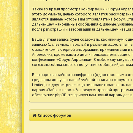
Также во время просмотра конференции «Форум Апрелев
этого документа, целью которого является рассмотрен
являются данные, которые вы отправляете на форум. Эт
дальнейшем «анонимные сообщения»), данные, указанные
после регистрации и авторизации (в дальнейшем «ваши 
Ваша учётная запись будет содержать, как минимум, од
записью (далее «ваш пароль») и реальный адрес email 
о защите компьютерной информации, применяемыми в ст
Апрелевки», кроме вашего имени пользователя, вашего п
конференции «Форум Апрелевки». В любом случае у вас е
согласиться/отказаться от получения сообщений, авто
Ваш пароль надёжно зашифрован (односторонним хэширов
средством доступа к вашей учётной записи на форумах «
Limited, ни другое третье лицо не вправе спрашивать ва
пароля «Забыли пароль?», предусмотренной программны
обеспечение phpBB сгенерирует вам новый пароль для в
Список форумов