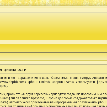
денциальности
ки» и его подразделения (в дальнейшем «мы», «наш», «Форум Апрелевки», «
«www.phpbb.com», «phpBB Limited», «phpBB Teams») используют информа
ия»).
вых, просмотр «Форум Апрелевки» приведёт к созданию программным обе
нных файлов вашего браузера). Первые две cookie содержат только иденти
n-id»), автоматически присвоенные вам программным обеспечением phpBB.
аться для хранения информации о прочтённых вами темах, повышая таким