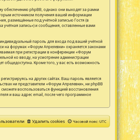
у обеспечению phpBB, однако они выходят за рамки
 Вторым источником получения вашей информации
ия, размещённые под учётной записью Гостя (в
 учётная запись») и сообщения, оставленные вами
, индивидуальный пароль для входа под вашей учётной
писи на форумах «Форум Апрелевки» охраняется законами
иваемая при регистрации в конференции «Форум
тельной ко вводу, на усмотрение администрации
т общедоступна. Кроме того, у вас есть возможность
егистрируясь на других сайтах. Ваш пароль является
ельствах ни представители «Форум Апрелевки», ни phpBB
 вы сможете воспользоваться функцией восстановления
еля и ваш адрес email, после чего программное
льзователи
Удалить cookies
Часовой пояс:
UTC