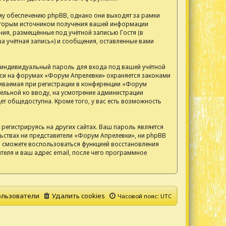
у обеспечению phpBB, однако они выходят за рамки
 Вторым источником получения вашей информации
ия, размещённые под учётной записью Гостя (в
 учётная запись») и сообщения, оставленные вами
, индивидуальный пароль для входа под вашей учётной
писи на форумах «Форум Апрелевки» охраняется законами
иваемая при регистрации в конференции «Форум
тельной ко вводу, на усмотрение администрации
т общедоступна. Кроме того, у вас есть возможность
егистрируясь на других сайтах. Ваш пароль является
ельствах ни представители «Форум Апрелевки», ни phpBB
 вы сможете воспользоваться функцией восстановления
еля и ваш адрес email, после чего программное
льзователи
Удалить cookies
Часовой пояс:
UTC