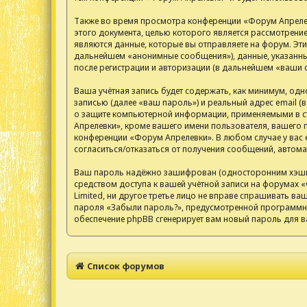
Также во время просмотра конференции «Форум Апрелев
этого документа, целью которого является рассмотрен
являются данные, которые вы отправляете на форум. Эт
дальнейшем «анонимные сообщения»), данные, указанные
после регистрации и авторизации (в дальнейшем «ваши 
Ваша учётная запись будет содержать, как минимум, од
записью (далее «ваш пароль») и реальный адрес email 
о защите компьютерной информации, применяемыми в ст
Апрелевки», кроме вашего имени пользователя, вашего п
конференции «Форум Апрелевки». В любом случае у вас е
согласиться/отказаться от получения сообщений, авто
Ваш пароль надёжно зашифрован (односторонним хэширов
средством доступа к вашей учётной записи на форумах «
Limited, ни другое третье лицо не вправе спрашивать ва
пароля «Забыли пароль?», предусмотренной программны
обеспечение phpBB сгенерирует вам новый пароль для в
Список форумов