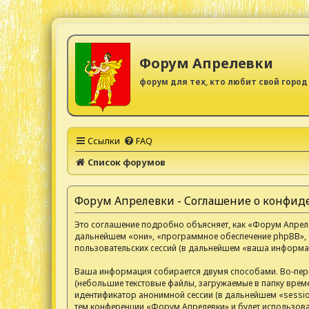
Форум Апрелевки
форум для тех, кто любит свой город
Ссылки
FAQ
Список форумов
Форум Апрелевки - Соглашение о конфи
Это соглашение подробно объясняет, как «Форум Апрелев
дальнейшем «они», «программное обеспечение phpBB», 
пользовательских сессий (в дальнейшем «ваша информац
Ваша информация собирается двумя способами. Во-пер
(небольшие текстовые файлы, загружаемые в папку време
идентификатор анонимной сессии (в дальнейшем «sessio
тем конференции «Форум Апрелевки» и будет использов