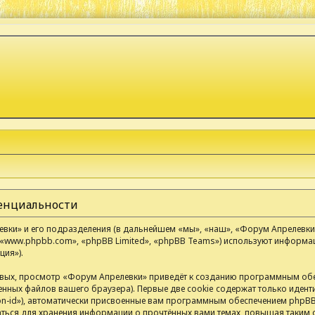
денциальности
ки» и его подразделения (в дальнейшем «мы», «наш», «Форум Апрелевки», «
«www.phpbb.com», «phpBB Limited», «phpBB Teams») используют информа
ия»).
вых, просмотр «Форум Апрелевки» приведёт к созданию программным обе
нных файлов вашего браузера). Первые две cookie содержат только иденти
n-id»), автоматически присвоенные вам программным обеспечением phpBB.
аться для хранения информации о прочтённых вами темах, повышая таким