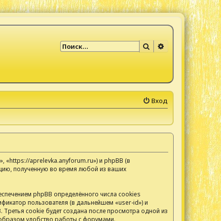
Поиск
Расширенный по
Вход
https://aprelevka.anyforum.ru») и phpBB (в
цию, полученную во время любой из ваших
спечением phpBB определённого числа cookies
фикатор пользователя (в дальнейшем «user-id») и
 Третья cookie будет создана после просмотра одной из
 образом удобство работы с форумами.