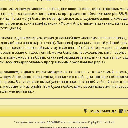
ки» мы можем установить cookies, внешние по отношению к программном
ие страниц, созданных исключительно программным обеспечением phpBB.
ими данными могут быть, но не исчерпываются, следующие данные: сообщен
 при регистрации в конференции «Форум Апрелевки» (в дальнейшем «ваша
сообщения»).
нозначно идентифицируемое имя (в дальнейшем «ваше имя пользователя»)
(в дальнейшем «ваш адрес email»). Ваша информация из вашей учётной за
ране, предоставляющей нам услуги хостинга. Любая информация, запраш
ароля и вашего адреса email, может быть как необходимой, так и необяза
сть возможность выбрать, какая информация из вашей учётной записи буде
матически сгенерированных программным обеспечением phpBB.
анием). Однако не рекомендуется использовать этот же самый пароль, р
Форум Апрелевки», пожалуйста, храните его в тайне, ни при каких обстоят
ш пароль. В случае, если вы забудете ваш пароль к вашей учётной записи,
м обеспечением phpBB. Вам будет необходимо ввести ваше имя пользоват
ашей учётной записи.
Наша команда
По
Создано на основе
phpBB
® Forum Software © phpBB Limited
Русская поддержка phpBB