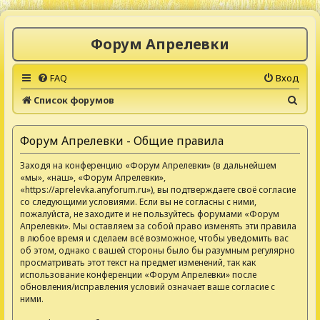
Форум Апрелевки
FAQ
Вход
П
Список форумов
о
и
Форум Апрелевки - Общие правила
с
Заходя на конференцию «Форум Апрелевки» (в дальнейшем
к
«мы», «наш», «Форум Апрелевки»,
«https://aprelevka.anyforum.ru»), вы подтверждаете своё согласие
со следующими условиями. Если вы не согласны с ними,
пожалуйста, не заходите и не пользуйтесь форумами «Форум
Апрелевки». Мы оставляем за собой право изменять эти правила
в любое время и сделаем всё возможное, чтобы уведомить вас
об этом, однако с вашей стороны было бы разумным регулярно
просматривать этот текст на предмет изменений, так как
использование конференции «Форум Апрелевки» после
обновления/исправления условий означает ваше согласие с
ними.