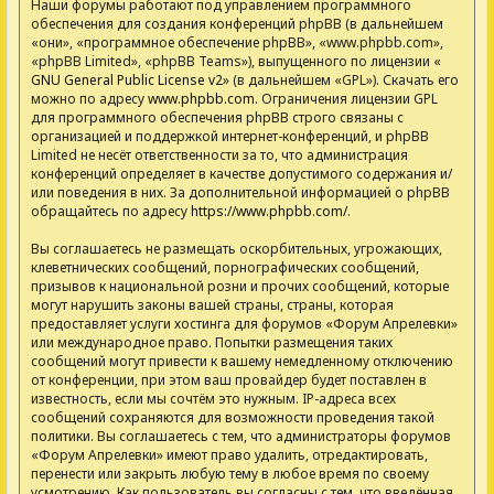
Наши форумы работают под управлением программного
обеспечения для создания конференций phpBB (в дальнейшем
«они», «программное обеспечение phpBB», «www.phpbb.com»,
«phpBB Limited», «phpBB Teams»), выпущенного по лицензии «
GNU General Public License v2
» (в дальнейшем «GPL»). Скачать его
можно по адресу
www.phpbb.com
. Ограничения лицензии GPL
для программного обеспечения phpBB строго связаны с
организацией и поддержкой интернет-конференций, и phpBB
Limited не несёт ответственности за то, что администрация
конференций определяет в качестве допустимого содержания и/
или поведения в них. За дополнительной информацией о phpBB
обращайтесь по адресу
https://www.phpbb.com/
.
Вы соглашаетесь не размещать оскорбительных, угрожающих,
клеветнических сообщений, порнографических сообщений,
призывов к национальной розни и прочих сообщений, которые
могут нарушить законы вашей страны, страны, которая
предоставляет услуги хостинга для форумов «Форум Апрелевки»
или международное право. Попытки размещения таких
сообщений могут привести к вашему немедленному отключению
от конференции, при этом ваш провайдер будет поставлен в
известность, если мы сочтём это нужным. IP-адреса всех
сообщений сохраняются для возможности проведения такой
политики. Вы соглашаетесь с тем, что администраторы форумов
«Форум Апрелевки» имеют право удалить, отредактировать,
перенести или закрыть любую тему в любое время по своему
усмотрению. Как пользователь вы согласны с тем, что введённая