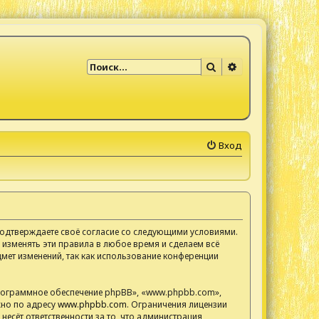
Поиск
Расширенный по
Вход
 подтверждаете своё согласие со следующими условиями.
 изменять эти правила в любое время и сделаем всё
мет изменений, так как использование конференции
рограммное обеспечение phpBB», «www.phpbb.com»,
жно по адресу
www.phpbb.com
. Ограничения лицензии
есёт ответственности за то, что администрация