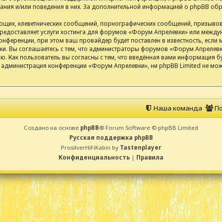
ания и/или поведения в них. За дополнительной информацией о phpBB об
ющих, клеветнических сообщений, порнографических сообщений, призывов
 предоставляет услуги хостинга для форумов «Форум Апрелевки» или межд
нференции, при этом ваш провайдер будет поставлен в известность, если 
и. Вы соглашаетесь с тем, что администраторы форумов «Форум Апрелевки
. Как пользователь вы согласны с тем, что введённая вами информация бу
 администрация конференции «Форум Апрелевки», ни phpBB Limited не може
Наша команда
По
Создано на основе
phpBB
® Forum Software © phpBB Limited
Русская поддержка phpBB
ProsilverHiFiKabin by
Tastenplayer
Конфиденциальность
|
Правила