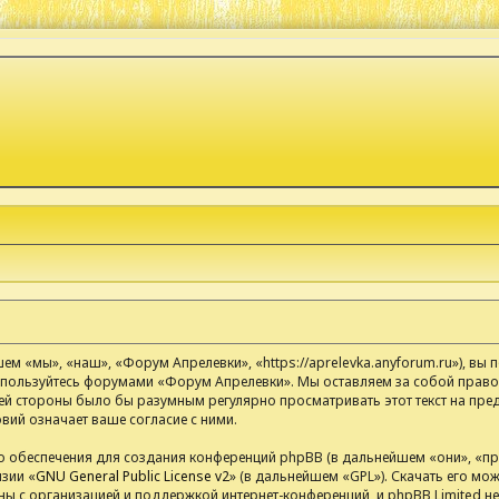
 «мы», «наш», «Форум Апрелевки», «https://aprelevka.anyforum.ru»), вы
 не пользуйтесь форумами «Форум Апрелевки». Мы оставляем за собой право
ей стороны было бы разумным регулярно просматривать этот текст на пред
ий означает ваше согласие с ними.
обеспечения для создания конференций phpBB (в дальнейшем «они», «п
зии «
GNU General Public License v2
» (в дальнейшем «GPL»). Скачать его мо
 с организацией и поддержкой интернет-конференций, и phpBB Limited не н