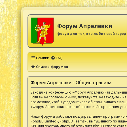
Форум Апрелевки
форум для тех, кто любит свой город
Ссылки
FAQ
Список форумов
Форум Апрелевки - Общие правила
Заходя на конференцию «Форум Апрелевки» (в дальнейшем
Если вы не согласны с ними, пожалуйста, не заходите и
возможное, чтобы уведомить вас об этом, однако с ваш
«Форум Апрелевки» после обновления/исправления услов
Наши форумы работают под управлением программного 
«phpBB Limited», «phpBB Teams»), выпущенного по лицен
GPL для программного обеспечения phpBB строго связаны