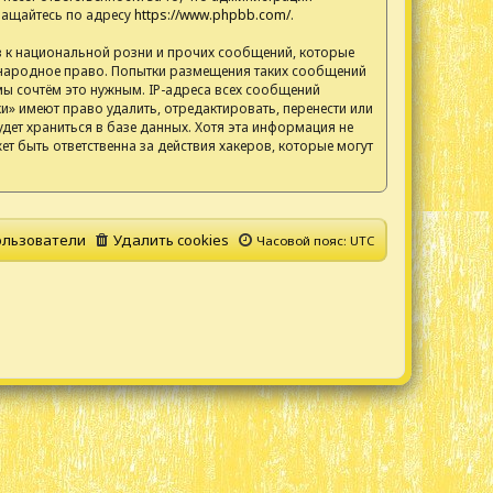
ращайтесь по адресу
https://www.phpbb.com/
.
 к национальной розни и прочих сообщений, которые
ународное право. Попытки размещения таких сообщений
мы сочтём это нужным. IP-адреса всех сообщений
» имеют право удалить, отредактировать, перенести или
дет храниться в базе данных. Хотя эта информация не
т быть ответственна за действия хакеров, которые могут
льзователи
Удалить cookies
Часовой пояс:
UTC